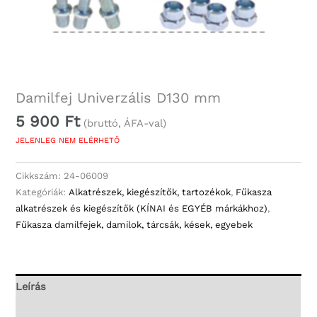
Damilfej Univerzális D130 mm
5 900
Ft
(bruttó, ÁFA-val)
JELENLEG NEM ELÉRHETŐ
Cikkszám:
24-06009
Kategóriák:
Alkatrészek, kiegészítők, tartozékok
,
Fűkasza
alkatrészek és kiegészítők (KÍNAI és EGYÉB márkákhoz)
,
Fűkasza damilfejek, damilok, tárcsák, kések, egyebek
Leírás
További információk