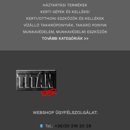
HÁZTARTÁSI TERMÉKEK
KERTI GÉPE
K ÉS KELLÉKEI
KERTI/OTTHONI ESZKÖZÖK ÉS KELLÉKEK
VÍZÁLLÓ TAKARÓPONYVÁK, TAKARÓ PONYVA
MUNKAVÉDELEM, MUNKAVÉDELMI ESZKÖZÖK
TOVÁBBI
KATEGÓRI
ÁK
>>
WEBSHOP ÜGYFÉLSZOLGÁLAT:
Tel.:
+36/30 216 20 28