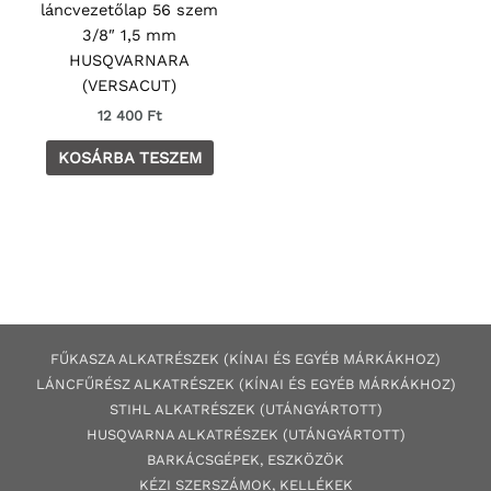
láncvezetőlap 56 szem
3/8″ 1,5 mm
HUSQVARNARA
(VERSACUT)
12 400
Ft
KOSÁRBA TESZEM
FŰKASZA ALKATRÉSZEK (KÍNAI ÉS EGYÉB MÁRKÁKHOZ)
LÁNCFŰRÉSZ ALKATRÉSZEK (KÍNAI ÉS EGYÉB MÁRKÁKHOZ
)
STIHL ALKATRÉSZEK
(UTÁNGYÁRTOTT)
HUSQVARNA ALKATRÉSZEK (UTÁNGYÁRTOTT)
BARKÁCSGÉP
EK
,
ESZKÖZÖK
KÉZI SZERSZÁMOK, KELLÉKEK