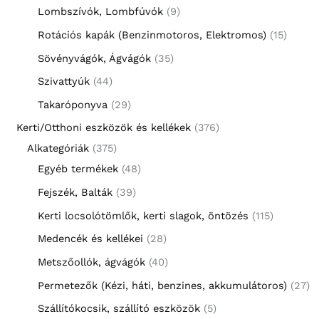
Lombszívók, Lombfúvók
9
Rotációs kapák (Benzinmotoros, Elektromos)
15
Sövényvágók, Ágvágók
35
Szivattyúk
44
Takaróponyva
29
Kerti/Otthoni eszközök és kellékek
376
Alkategóriák
375
Egyéb termékek
48
Fejszék, Balták
39
Kerti locsolótömlők, kerti slagok, öntözés
115
Medencék és kellékei
28
Metszőollók, ágvágók
40
Permetezők (Kézi, háti, benzines, akkumulátoros)
27
Szállítókocsik, szállító eszközök
5