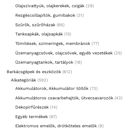
Olajszivattyúk, olajkerekek, csigák
29
Rezgéscsillapítók, gumibakok
31
Szűrők, szűrőházak
66
Tanksapkák, olajsapkák
15
Tömítések, szimeringek, membránok
77
Üzemanyagcsövek, olajcsövek, egyéb vezetékek
25
Üzemanyagtankok, tartályok
18
Barkácsgépek és eszközök
612
Alkategóriák
592
Akkumulátorok, Akkumulátor töltők
73
Akkumulátoros csavarbehajtók, ütvecsavarozók
43
Dekopírfűrészek
14
Egyéb termékek
87
Elektromos emelők, drótköteles emelők
8