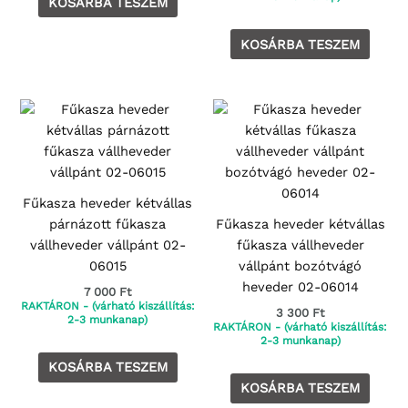
KOSÁRBA TESZEM
KOSÁRBA TESZEM
Fűkasza heveder kétvállas
párnázott fűkasza
Fűkasza heveder kétvállas
vállheveder vállpánt 02-
fűkasza vállheveder
06015
vállpánt bozótvágó
heveder 02-06014
7 000
Ft
RAKTÁRON - (várható kiszállítás:
3 300
Ft
2-3 munkanap)
RAKTÁRON - (várható kiszállítás:
2-3 munkanap)
KOSÁRBA TESZEM
KOSÁRBA TESZEM