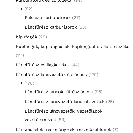
Karburátorok és tartozékai
89
+
82
Fűkasza karburátorok
27
Láncfűrész karburátorok
63
Kipufogók
29
Kuplungok, kuplungházak, kuplungdobok és tartozékai
111
Láncfűrész csillagkerekek
44
Láncfűrész láncvezetők és láncok
179
+
178
Láncfűrész láncok, fűrészláncok
95
Láncfűrész láncvezető lánccal szettek
25
Láncfűrész láncvezetők, vezetőlapok,
vezetőlemezek
83
Láncreszelők, reszelőnyelek, reszelősablonok
7