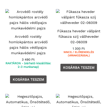
Fűkasza heveder vállpánt
Arcvédő rostély
fűkasza szíj vállheveder
homlokpántos arcvédő
02-06009
pajzs hálós védőpajzs
1 300
Ft
NINCS / ELŐRENDELÉS
munkavédelmi pajzs
(VÁRAKOZÁSSAL)
3 490
Ft
RAKTÁRON - (várható kiszállítás:
2-3 munkanap)
KOSÁRBA TESZEM
KOSÁRBA TESZEM