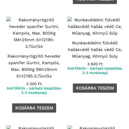
Munkavédelmi fülvédő
hallásvédő hallás védő Ce,
Rakományrögzítő heveder
Műanyag, Könnyű Súly
spanifer Gurtni, Kampós,
3 600
Ft
RAKTÁRON - (várható kiszállítás:
Max. 800Kg 5M×25mm
2-3 munkanap)
En12195-2,Tüv/Gs
3 000
Ft
KOSÁRBA TESZEM
RAKTÁRON - (várható kiszállítás:
2-3 munkanap)
KOSÁRBA TESZEM