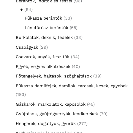
Berántók, indítók és részei
96
+
94
Fűkasza berántók
33
Láncfűrész berántók
65
Burkolatok, deknik, fedelek
33
Csapágyak
29
Csavarok, anyák, feszítők
34
Egyéb, vegyes alkatrészek
40
Főtengelyek, hajtások, szöghajtások
39
Fűkasza damilfejek, damilok, tárcsák, kések, egyebek
193
Gázkarok, markolatok, kapcsolók
45
Gyújtások, gyújtógyertyák, lendkerekek
70
Hengerek, dugattyúk, gyűrűk
277