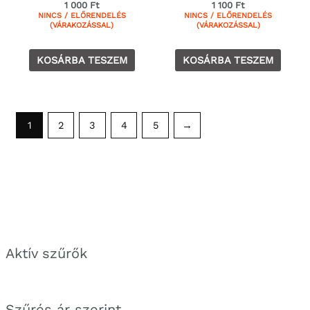
1 000
Ft
1 100
Ft
NINCS / ELŐRENDELÉS
NINCS / ELŐRENDELÉS
(VÁRAKOZÁSSAL)
(VÁRAKOZÁSSAL)
KOSÁRBA TESZEM
KOSÁRBA TESZEM
1
2
3
4
5
→
Aktív szűrők
Szűrés ár szerint