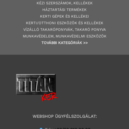
KÉZI SZERSZÁMOK, KELLÉKEK
HÁZTARTÁSI TERMÉKEK
KERTI GÉPE
K ÉS KELLÉKEI
KERTI/OTTHONI ESZKÖZÖK ÉS KELLÉKEK
VÍZÁLLÓ TAKARÓPONYVÁK, TAKARÓ PONYVA
MUNKAVÉDELEM, MUNKAVÉDELMI ESZKÖZÖK
TOVÁBBI
KATEGÓRI
ÁK
>>
WEBSHOP ÜGYFÉLSZOLGÁLAT: