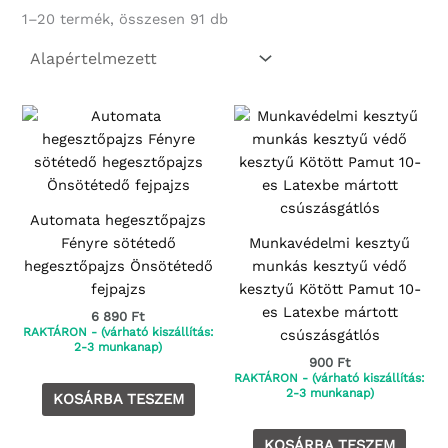
1–20 termék, összesen 91 db
Automata hegesztőpajzs
Fényre sötétedő
Munkavédelmi kesztyű
hegesztőpajzs Önsötétedő
munkás kesztyű védő
fejpajzs
kesztyű Kötött Pamut 10-
es Latexbe mártott
6 890
Ft
RAKTÁRON - (várható kiszállítás:
csúszásgátlós
2-3 munkanap)
900
Ft
RAKTÁRON - (várható kiszállítás:
2-3 munkanap)
KOSÁRBA TESZEM
KOSÁRBA TESZEM