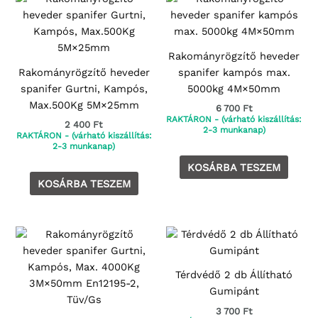
Rakományrögzítő heveder
Rakományrögzítő heveder
spanifer kampós max.
spanifer Gurtni, Kampós,
5000kg 4M×50mm
Max.500Kg 5M×25mm
6 700
Ft
RAKTÁRON - (várható kiszállítás:
2 400
Ft
2-3 munkanap)
RAKTÁRON - (várható kiszállítás:
2-3 munkanap)
KOSÁRBA TESZEM
KOSÁRBA TESZEM
Térdvédő 2 db Állítható
Gumipánt
3 700
Ft