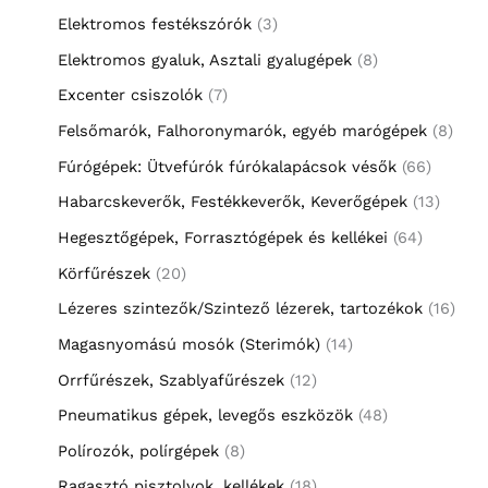
Elektromos festékszórók
3
Elektromos gyaluk, Asztali gyalugépek
8
Excenter csiszolók
7
Felsőmarók, Falhoronymarók, egyéb marógépek
8
Fúrógépek: Ütvefúrók fúrókalapácsok vésők
66
Habarcskeverők, Festékkeverők, Keverőgépek
13
Hegesztőgépek, Forrasztógépek és kellékei
64
Körfűrészek
20
Lézeres szintezők/Szintező lézerek, tartozékok
16
Magasnyomású mosók (Sterimók)
14
Orrfűrészek, Szablyafűrészek
12
Pneumatikus gépek, levegős eszközök
48
Polírozók, polírgépek
8
Ragasztó pisztolyok, kellékek
18