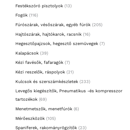
Festékszóró pisztolyok
13
Fogók
116
Fúrószárak, vésőszárak, egyéb fúrók
205
Hajtószárak, hajtókarok, racsnik
16
Hegesztőpajzsok, hegesztő szemüvegek
7
Kalapácsok
39
Kézi favésők, fafaragók
7
Kézi reszelők, ráspolyok
21
Kulcsok és szerszámkészletek
233
Levegős kiegészítők, Pneumatikus -és kompresszor
tartozékok
69
Menetmetszők, menetfúrók
6
Mérőeszközök
105
Spaniferek, rakományrögzítők
23