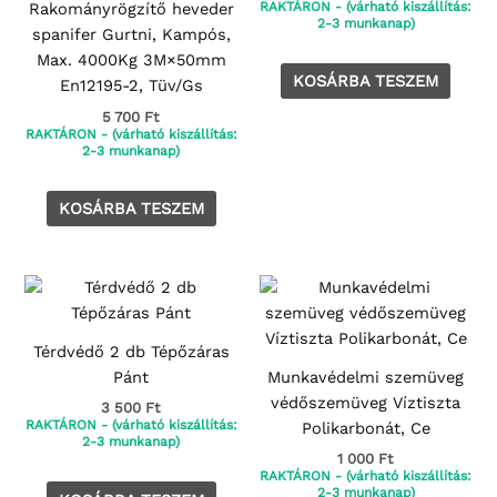
RAKTÁRON - (várható kiszállítás:
Rakományrögzítő heveder
2-3 munkanap)
spanifer Gurtni, Kampós,
Max. 4000Kg 3M×50mm
KOSÁRBA TESZEM
En12195-2, Tüv/Gs
5 700
Ft
RAKTÁRON - (várható kiszállítás:
2-3 munkanap)
KOSÁRBA TESZEM
Térdvédő 2 db Tépőzáras
Pánt
Munkavédelmi szemüveg
védőszemüveg Víztiszta
3 500
Ft
RAKTÁRON - (várható kiszállítás:
Polikarbonát, Ce
2-3 munkanap)
1 000
Ft
RAKTÁRON - (várható kiszállítás:
2-3 munkanap)