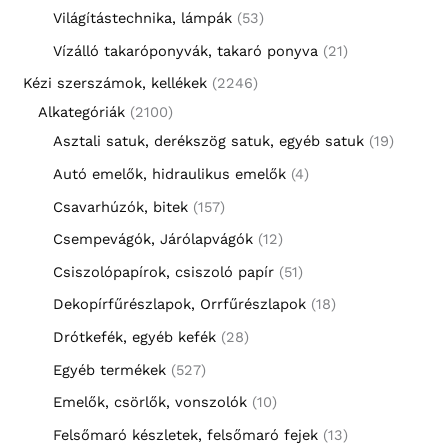
Világítástechnika, lámpák
53
Vízálló takaróponyvák, takaró ponyva
21
Kézi szerszámok, kellékek
2246
Alkategóriák
2100
Asztali satuk, derékszög satuk, egyéb satuk
19
Autó emelők, hidraulikus emelők
4
Csavarhúzók, bitek
157
Csempevágók, Járólapvágók
12
Csiszolópapírok, csiszoló papír
51
Dekopírfűrészlapok, Orrfűrészlapok
18
Drótkefék, egyéb kefék
28
Egyéb termékek
527
Emelők, csörlők, vonszolók
10
Felsőmaró készletek, felsőmaró fejek
13