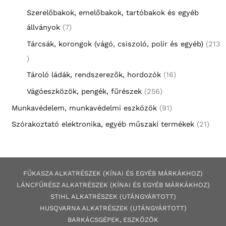
Szerelőbakok, emelőbakok, tartóbakok és egyéb
állványok
7
Tárcsák, korongok (vágó, csiszoló, polír és egyéb)
213
Tároló ládák, rendszerezők, hordozók
16
Vágóeszközök, pengék, fűrészek
256
Munkavédelem, munkavédelmi eszközök
91
Szórakoztató elektronika, egyéb műszaki termékek
21
FŰKASZA ALKATRÉSZEK (KÍNAI ÉS EGYÉB MÁRKÁKHOZ)
LÁNCFŰRÉSZ ALKATRÉSZEK (KÍNAI ÉS EGYÉB MÁRKÁKHOZ
)
STIHL ALKATRÉSZEK
(UTÁNGYÁRTOTT)
HUSQVARNA ALKATRÉSZEK (UTÁNGYÁRTOTT)
BARKÁCSGÉP
EK
,
ESZKÖZÖK