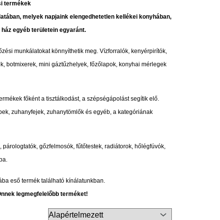
tában, melyek napjaink elengedhetetlen kellékei konyhában,
 ház egyéb területein egyaránt.
zési munkálatokat könnyíthetik meg. Vízforralók, kenyérpirítók,
épek, botmixerek, mini gáztűzhelyek, főzőlapok, konyhai mérlegek
rmékek főként a tisztálkodást, a szépségápolást segítik elő.
epek, zuhanyfejek, zuhanytömlők és egyéb, a kategóriának
 párologtatók, gőzfelmosók, fűtőtestek, radiátorok, hőlégfúvók,
ba.
ába eső termék található kínálatunkban.
Önnek legmegfelelőbb terméket!