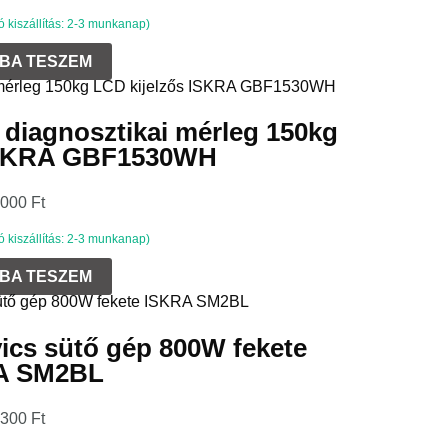
kiszállítás: 2-3 munkanap)
BA TESZEM
g diagnosztikai mérleg 150kg
 ISKRA GBF1530WH
 000
Ft
kiszállítás: 2-3 munkanap)
BA TESZEM
ics sütő gép 800W fekete
A SM2BL
 300
Ft