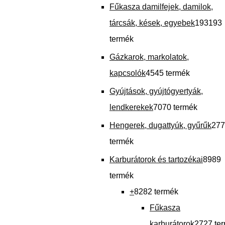
Fűkasza damilfejek, damilok,
tárcsák, kések, egyebek
193
193
termék
Gázkarok, markolatok,
kapcsolók
45
45 termék
Gyújtások, gyújtógyertyák,
lendkerekek
70
70 termék
Hengerek, dugattyúk, gyűrűk
277
termék
Karburátorok és tartozékai
89
89
termék
+
82
82 termék
Fűkasza
karburátorok
27
27 te