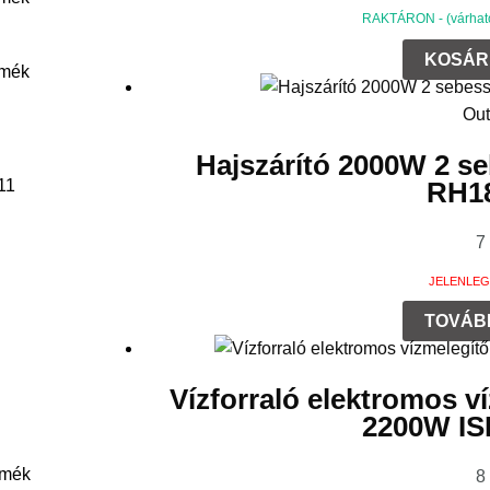
RAKTÁRON - (várható 
KOSÁR
rmék
Out
Hajszárító 2000W 2 s
11
RH1
7
JELENLEG
TOVÁB
Vízforraló elektromos ví
2200W IS
rmék
8