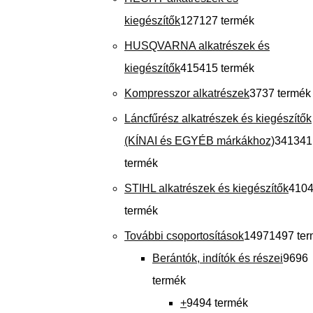
kiegészítők
127
127 termék
HUSQVARNA alkatrészek és
kiegészítők
415
415 termék
Kompresszor alkatrészek
37
37 termék
Láncfűrész alkatrészek és kiegészítők
(KÍNAI és EGYÉB márkákhoz)
341
341
termék
STIHL alkatrészek és kiegészítők
410
termék
További csoportosítások
1497
1497 te
Berántók, indítók és részei
96
96
termék
+
94
94 termék