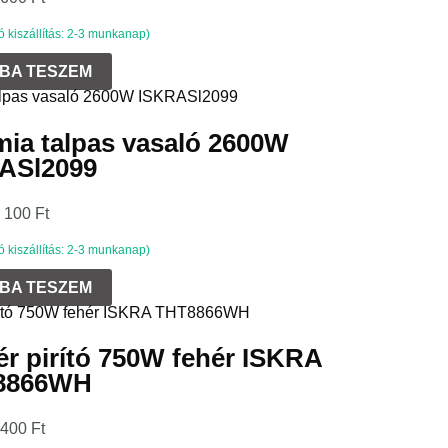
kiszállítás: 2-3 munkanap)
BA TESZEM
mia talpas vasaló 2600W
ASl2099
1 100
Ft
kiszállítás: 2-3 munkanap)
BA TESZEM
ér pirító 750W fehér ISKRA
8866WH
 400
Ft