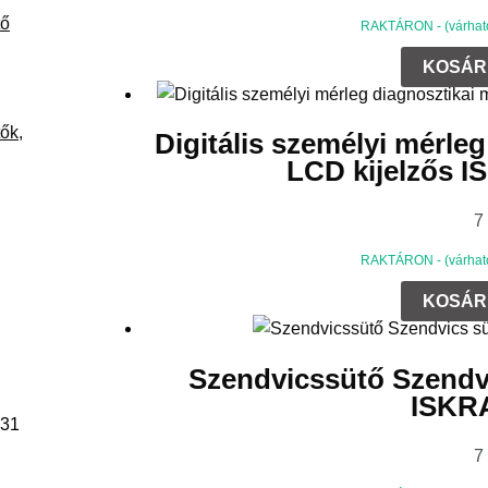
tő
RAKTÁRON - (várható 
KOSÁR
ők,
Digitális személyi mérle
LCD kijelzős
7
RAKTÁRON - (várható 
KOSÁR
Szendvicssütő Szendv
ISKR
31
7