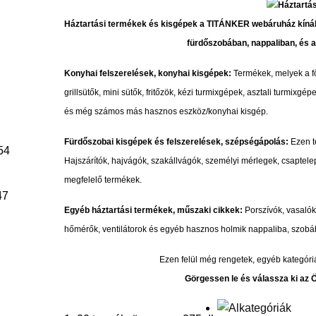
Háztartási termékek és kisgépek a TITÁNKER webáruház kínála
fürdőszobában, nappaliban, és a
Konyhai felszerelések, konyhai kisgépek:
Termékek, melyek a fő
grillsütők, mini sütők, fritőzök, kézi turmixgépek, asztali turmixg
és még számos más hasznos eszköz/konyhai kisgép.
Fürdőszobai kisgépek és felszerelések, szépségápolás:
Ezen te
54
Hajszárítók, hajvágók, szakállvágók, személyi mérlegek, csaptel
megfelelő termékek.
47
Egyéb háztartási termékek, műszaki cikkek:
Porszívók, vasalók,
hőmérők, ventilátorok és egyéb hasznos holmik nappaliba, szobá
Ezen felül még rengetek, egyéb kategóri
Görgessen le és válassza ki az 