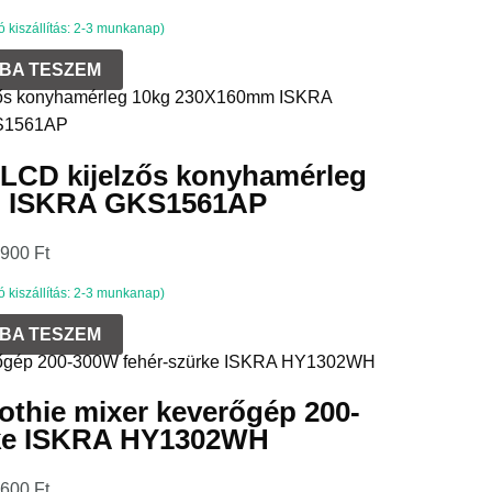
kiszállítás: 2-3 munkanap)
BA TESZEM
g LCD kijelzős konyhamérleg
m ISKRA GKS1561AP
 900
Ft
kiszállítás: 2-3 munkanap)
BA TESZEM
thie mixer keverőgép 200-
rke ISKRA HY1302WH
 600
Ft