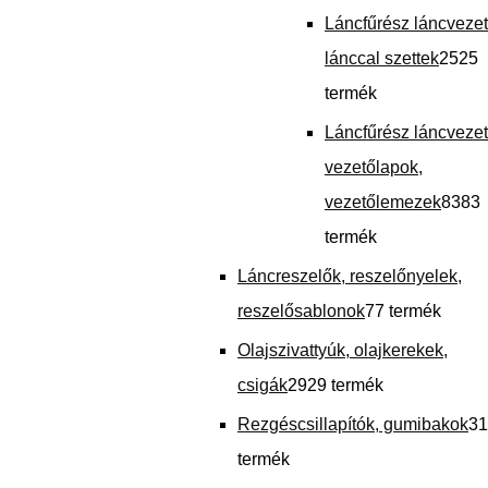
Láncfűrész láncveze
lánccal szettek
25
25
termék
Láncfűrész láncvezet
vezetőlapok,
vezetőlemezek
83
83
termék
Láncreszelők, reszelőnyelek,
reszelősablonok
7
7 termék
Olajszivattyúk, olajkerekek,
csigák
29
29 termék
Rezgéscsillapítók, gumibakok
31
termék