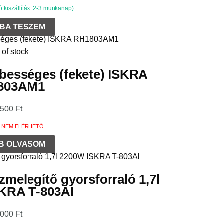
kiszállítás: 2-3 munkanap)
BA TESZEM
 of stock
ebességes (fekete) ISKRA
803AM1
 500
Ft
 NEM ELÉRHETŐ
B OLVASOM
zmelegítő gyorsforraló 1,7l
KRA T-803AI
 000
Ft