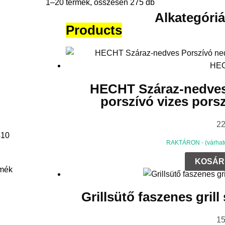
1–20 termék, összesen 275 db
Alkategóri
Products
HECHT Száraz-nedves
porszívó vizes por
2
410
RAKTÁRON - (várható 
KOSÁR
rmék
Grillsütő faszenes grill
1