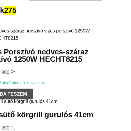
ák
275
 Porszívó nedves-száraz
szívó 1250W HECHT8215
2 990
Ft
kiszállítás: 2-3 munkanap)
BA TESZEM
 sütő körgrill gurulós 41cm
5 990
Ft