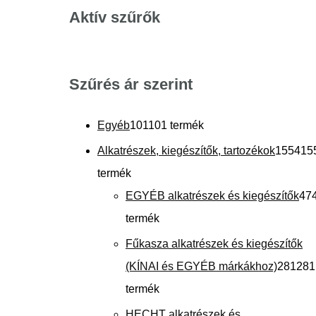
Aktív szűrők
Szűrés ár szerint
Egyéb
101
101 termék
Alkatrészek, kiegészítők, tartozékok
1554
15
termék
EGYÉB alkatrészek és kiegészítők
47
termék
Fűkasza alkatrészek és kiegészítők
(KÍNAI és EGYÉB márkákhoz)
281
281
termék
HECHT alkatrészek és