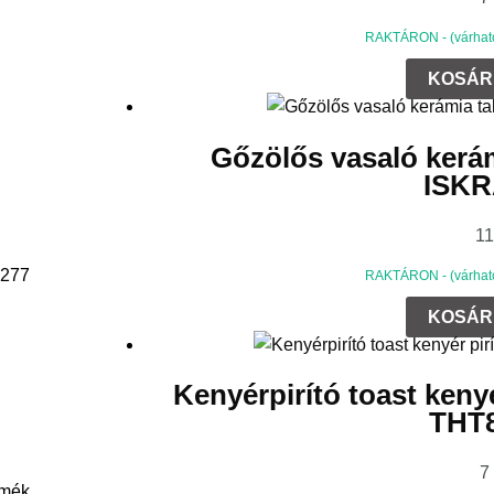
RAKTÁRON - (várható 
KOSÁR
Gőzölős vasaló kerá
ISKR
1
277
RAKTÁRON - (várható 
KOSÁR
Kenyérpirító toast keny
THT
7
rmék