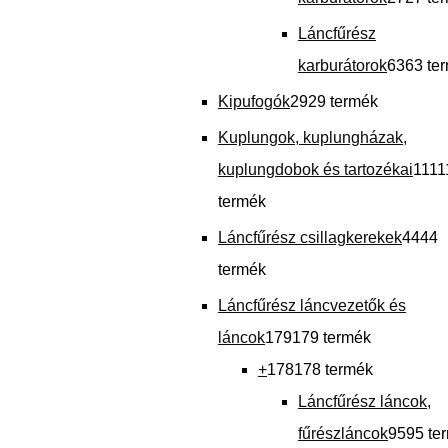
Láncfűrész
karburátorok
63
63 te
Kipufogók
29
29 termék
Kuplungok, kuplungházak,
kuplungdobok és tartozékai
111
1
termék
Láncfűrész csillagkerekek
44
44
termék
Láncfűrész láncvezetők és
láncok
179
179 termék
+
178
178 termék
Láncfűrész láncok,
fűrészláncok
95
95 te