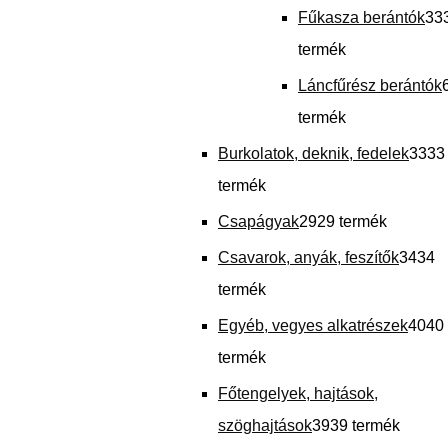
Fűkasza berántók
33
termék
Láncfűrész berántók
termék
Burkolatok, deknik, fedelek
33
33
termék
Csapágyak
29
29 termék
Csavarok, anyák, feszítők
34
34
termék
Egyéb, vegyes alkatrészek
40
40
termék
Főtengelyek, hajtások,
szöghajtások
39
39 termék