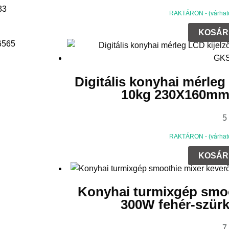
33
RAKTÁRON - (várható 
KOSÁR
65
65
Digitális konyhai mérle
10kg 230X160m
5
RAKTÁRON - (várható 
KOSÁR
Konyhai turmixgép smoo
300W fehér-szü
7