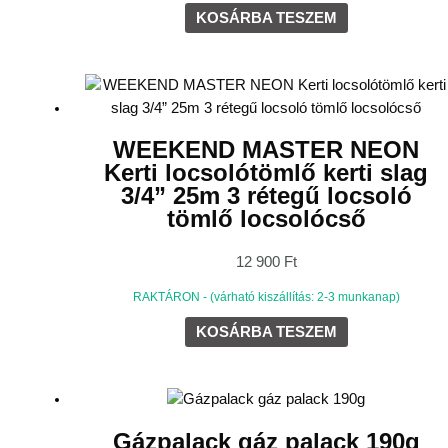
KOSÁRBA TESZEM
WEEKEND MASTER NEON
Kerti locsolótömlő kerti slag
3/4” 25m 3 rétegű locsoló
tömlő locsolócső
12 900
Ft
RAKTÁRON - (várható kiszállítás: 2-3 munkanap)
KOSÁRBA TESZEM
Gázpalack gáz palack 190g