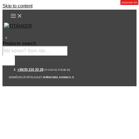
WEBSHOP ÁR!
Skip to content
0
Products search
📱
+36/30 216 20 28
(H-CS:9-15, P:10:30-15)
SZEMÉLYES ÁTVÉTEL/ÜZLET:
NYÍRACSÁD, KASSAI U. 9.