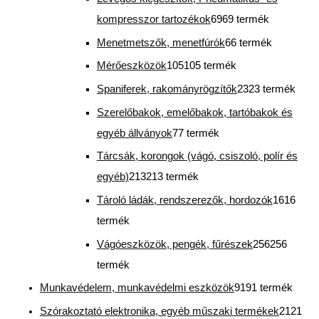
kompresszor tartozékok
69
69 termék
Menetmetszők, menetfúrók
6
6 termék
Mérőeszközök
105
105 termék
Spaniferek, rakományrögzítők
23
23 termék
Szerelőbakok, emelőbakok, tartóbakok és
egyéb állványok
7
7 termék
Tárcsák, korongok (vágó, csiszoló, polír és
egyéb)
213
213 termék
Tároló ládák, rendszerezők, hordozók
16
16
termék
Vágóeszközök, pengék, fűrészek
256
256
termék
Munkavédelem, munkavédelmi eszközök
91
91 termék
Szórakoztató elektronika, egyéb műszaki termékek
21
21