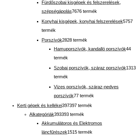
Fürdőszobai kisgépek és felszerelések,
szépségápolás
76
76 termék
Konyhai kisgépek, konyhai felszerelések
57
57
termék
Porszívók
28
28 termék
Hamuporszívók, kandalló porszívók
4
4
termék
Szobai porszívók, száraz porszívók
13
13
termék
Vizes porszívók, száraz-nedves
porszívók
7
7 termék
Kerti gépek és kellékei
397
397 termék
Alkategóriák
393
393 termék
Akkumulátoros és Elektromos
láncfűrészek
15
15 termék