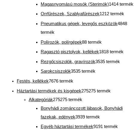
Magasnyomású mosók (Sterimók)
14
14 termék
Orrfűrészek, Szablyafűrészek
12
12 termék
Pneumatikus gépek, levegős eszközök
48
48
termék
Polírozók, polírgépek
8
8 termék
Ragasztó pisztolyok, kellékek
18
18 termék
Rezgőcsiszolók, gravírozók
35
35 termék
Sarokcsiszolók
35
35 termék
Festés, kellékek
76
76 termék
Háztartási termékek és kisgépek
275
275 termék
Alkategóriák
275
275 termék
Bonyhádi zománcozott lábasok, Bonyhádi
fazekak, edények
39
39 termék
Egyéb háztartási termékek
91
91 termék