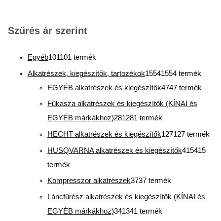
Szűrés ár szerint
Egyéb
101
101 termék
Alkatrészek, kiegészítők, tartozékok
1554
1554 termék
EGYÉB alkatrészek és kiegészítők
47
47 termék
Fűkasza alkatrészek és kiegészítők (KÍNAI és
EGYÉB márkákhoz)
281
281 termék
HECHT alkatrészek és kiegészítők
127
127 termék
HUSQVARNA alkatrészek és kiegészítők
415
415
termék
Kompresszor alkatrészek
37
37 termék
Láncfűrész alkatrészek és kiegészítők (KÍNAI és
EGYÉB márkákhoz)
341
341 termék