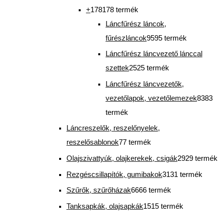
+
178
178 termék
Láncfűrész láncok,
fűrészláncok
95
95 termék
Láncfűrész láncvezető lánccal
szettek
25
25 termék
Láncfűrész láncvezetők,
vezetőlapok, vezetőlemezek
83
83
termék
Láncreszelők, reszelőnyelek,
reszelősablonok
7
7 termék
Olajszivattyúk, olajkerekek, csigák
29
29 termék
Rezgéscsillapítók, gumibakok
31
31 termék
Szűrők, szűrőházak
66
66 termék
Tanksapkák, olajsapkák
15
15 termék