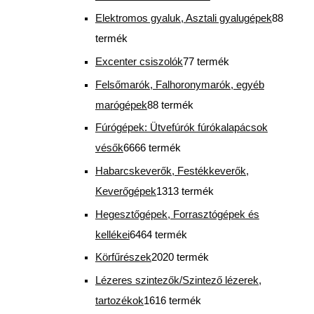
Elektromos gyaluk, Asztali gyalugépek
8
8
termék
Excenter csiszolók
7
7 termék
Felsőmarók, Falhoronymarók, egyéb
marógépek
8
8 termék
Fúrógépek: Ütvefúrók fúrókalapácsok
vésők
66
66 termék
Habarcskeverők, Festékkeverők,
Keverőgépek
13
13 termék
Hegesztőgépek, Forrasztógépek és
kellékei
64
64 termék
Körfűrészek
20
20 termék
Lézeres szintezők/Szintező lézerek,
tartozékok
16
16 termék