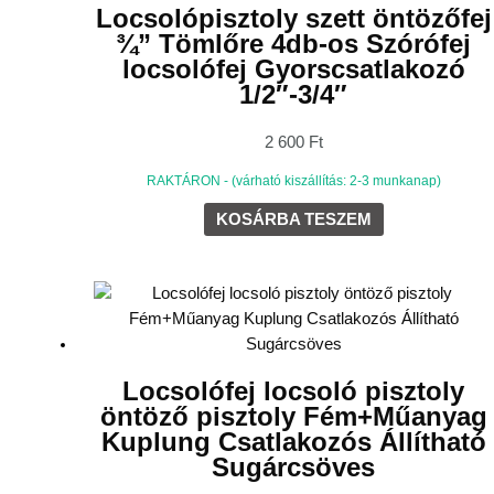
Locsolópisztoly szett öntözőfej
¾” Tömlőre 4db-os Szórófej
locsolófej Gyorscsatlakozó
1/2″-3/4″
2 600
Ft
RAKTÁRON - (várható kiszállítás: 2-3 munkanap)
KOSÁRBA TESZEM
Locsolófej locsoló pisztoly
öntöző pisztoly Fém+Műanyag
Kuplung Csatlakozós Állítható
Sugárcsöves