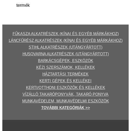
termék
FŰKASZA ALKATRÉSZEK (KÍNAI ÉS EGYÉB MÁRKÁKHOZ)
LÁNCFŰRÉSZ ALKATRÉSZEK (KÍNAI ÉS EGYÉB MÁRKÁKHOZ
)
STIHL ALKATRÉSZEK
(UTÁNGYÁRTOTT)
HUSQVARNA ALKATRÉSZEK (UTÁNGYÁRTOTT)
BARKÁCSGÉP
EK
,
ESZKÖZÖK
KÉZI SZERSZÁMOK, KELLÉKEK
HÁZTARTÁSI TERMÉKEK
KERTI GÉPE
K ÉS KELLÉKEI
KERTI/OTTHONI ESZKÖZÖK ÉS KELLÉKEK
VÍZÁLLÓ TAKARÓPONYVÁK, TAKARÓ PONYVA
MUNKAVÉDELEM, MUNKAVÉDELMI ESZKÖZÖK
TOVÁBBI
KATEGÓRI
ÁK
>>