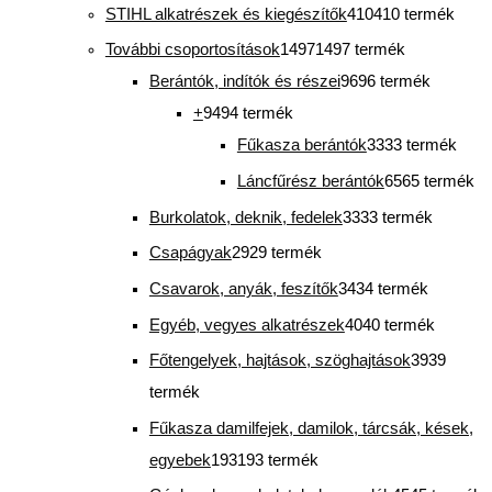
STIHL alkatrészek és kiegészítők
410
410 termék
További csoportosítások
1497
1497 termék
Berántók, indítók és részei
96
96 termék
+
94
94 termék
Fűkasza berántók
33
33 termék
Láncfűrész berántók
65
65 termék
Burkolatok, deknik, fedelek
33
33 termék
Csapágyak
29
29 termék
Csavarok, anyák, feszítők
34
34 termék
Egyéb, vegyes alkatrészek
40
40 termék
Főtengelyek, hajtások, szöghajtások
39
39
termék
Fűkasza damilfejek, damilok, tárcsák, kések,
egyebek
193
193 termék