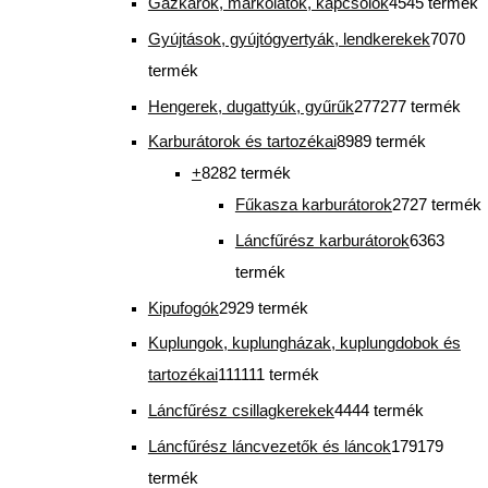
Gázkarok, markolatok, kapcsolók
45
45 termék
Gyújtások, gyújtógyertyák, lendkerekek
70
70
termék
Hengerek, dugattyúk, gyűrűk
277
277 termék
Karburátorok és tartozékai
89
89 termék
+
82
82 termék
Fűkasza karburátorok
27
27 termék
Láncfűrész karburátorok
63
63
termék
Kipufogók
29
29 termék
Kuplungok, kuplungházak, kuplungdobok és
tartozékai
111
111 termék
Láncfűrész csillagkerekek
44
44 termék
Láncfűrész láncvezetők és láncok
179
179
termék