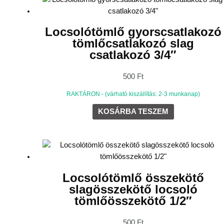
Locsolótömlő gyorscsatlakozó
tömlőcsatlakozó slag
csatlakozó 3/4″
500
Ft
RAKTÁRON - (várható kiszállítás: 2-3 munkanap)
KOSÁRBA TESZEM
Locsolótömlő összekötő
slagösszekötő locsoló
tömlőösszekötő 1/2″
500
Ft