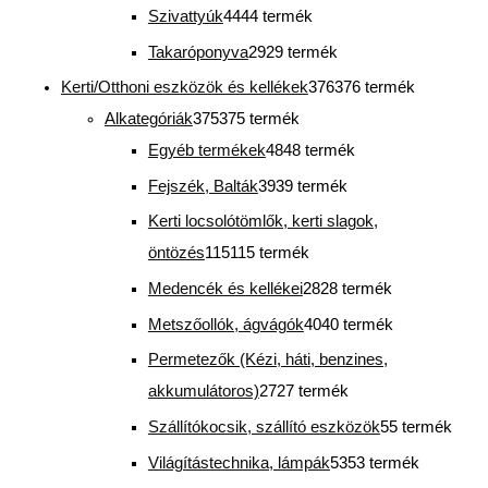
Szivattyúk
44
44 termék
Takaróponyva
29
29 termék
Kerti/Otthoni eszközök és kellékek
376
376 termék
Alkategóriák
375
375 termék
Egyéb termékek
48
48 termék
Fejszék, Balták
39
39 termék
Kerti locsolótömlők, kerti slagok,
öntözés
115
115 termék
Medencék és kellékei
28
28 termék
Metszőollók, ágvágók
40
40 termék
Permetezők (Kézi, háti, benzines,
akkumulátoros)
27
27 termék
Szállítókocsik, szállító eszközök
5
5 termék
Világítástechnika, lámpák
53
53 termék