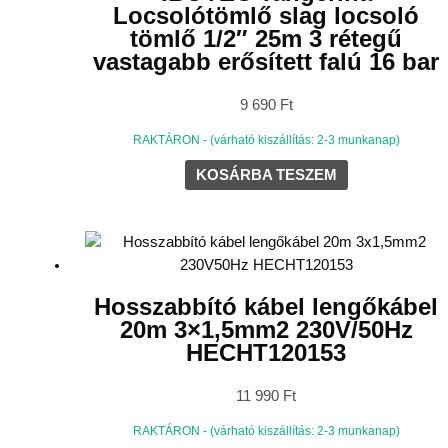
Locsolótömlő slag locsoló
tömlő 1/2″ 25m 3 rétegű
vastagabb erősített falú 16 bar
9 690
Ft
RAKTÁRON - (várható kiszállítás: 2-3 munkanap)
KOSÁRBA TESZEM
Hosszabbító kábel lengőkábel
20m 3×1,5mm2 230V/50Hz
HECHT120153
11 990
Ft
RAKTÁRON - (várható kiszállítás: 2-3 munkanap)