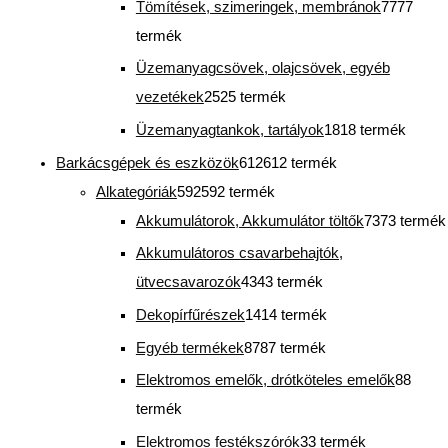
Tömítések, szimeringek, membránok
77
77
termék
Üzemanyagcsövek, olajcsövek, egyéb
vezetékek
25
25 termék
Üzemanyagtankok, tartályok
18
18 termék
Barkácsgépek és eszközök
612
612 termék
Alkategóriák
592
592 termék
Akkumulátorok, Akkumulátor töltők
73
73 termék
Akkumulátoros csavarbehajtók,
ütvecsavarozók
43
43 termék
Dekopírfűrészek
14
14 termék
Egyéb termékek
87
87 termék
Elektromos emelők, drótköteles emelők
8
8
termék
Elektromos festékszórók
3
3 termék