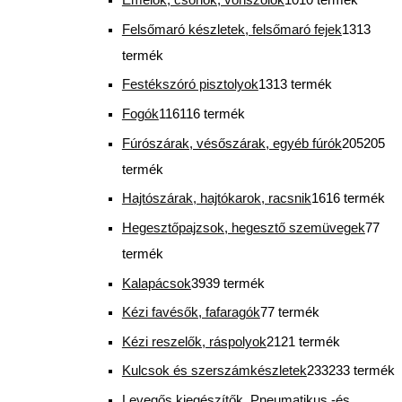
Emelők, csörlők, vonszolók
10
10 termék
Felsőmaró készletek, felsőmaró fejek
13
13
termék
Festékszóró pisztolyok
13
13 termék
Fogók
116
116 termék
Fúrószárak, vésőszárak, egyéb fúrók
205
205
termék
Hajtószárak, hajtókarok, racsnik
16
16 termék
Hegesztőpajzsok, hegesztő szemüvegek
7
7
termék
Kalapácsok
39
39 termék
Kézi favésők, fafaragók
7
7 termék
Kézi reszelők, ráspolyok
21
21 termék
Kulcsok és szerszámkészletek
233
233 termék
Levegős kiegészítők, Pneumatikus -és