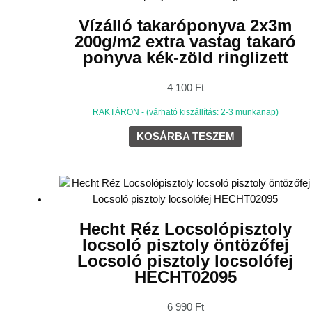
Vízálló takaróponyva 2x3m
200g/m2 extra vastag takaró
ponyva kék-zöld ringlizett
4 100
Ft
RAKTÁRON - (várható kiszállítás: 2-3 munkanap)
KOSÁRBA TESZEM
Hecht Réz Locsolópisztoly
locsoló pisztoly öntözőfej
Locsoló pisztoly locsolófej
HECHT02095
6 990
Ft