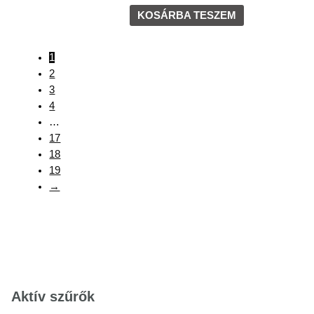
KOSÁRBA TESZEM
1
2
3
4
…
17
18
19
→
Aktív szűrők