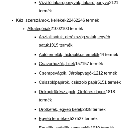
Vízálló takaróponyvák, takaró ponyva
21
21
termék
Kézi szerszámok, kellékek
2246
2246 termék
Alkategóriák
2100
2100 termék
Asztali satuk, derékszög satuk, egyéb
satuk
19
19 termék
Autó emelők, hidraulikus emelők
4
4 termék
Csavarhúzók, bitek
157
157 termék
Csempevágók, Járólapvágók
12
12 termék
Csiszolópapírok, csiszoló papír
51
51 termék
Dekopírfűrészlapok, Orrfűrészlapok
18
18
termék
Drótkefék, egyéb kefék
28
28 termék
Egyéb termékek
527
527 termék