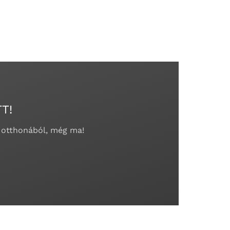
T!
 otthonából, még ma!