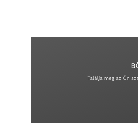
B
Találja meg az Ön s