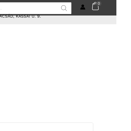
0
ACSÁD, KASSAI U. 9.