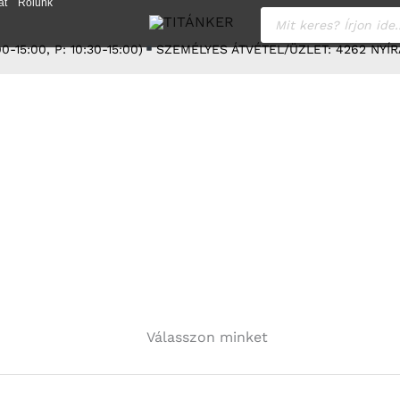
at
Rólunk
Products
search
0-15:00, P: 10:30-15:00)
SZEMÉLYES ÁTVÉTEL/ÜZLET: 4262 NYÍR