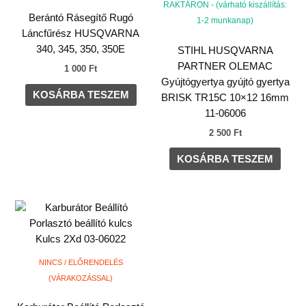
RAKTÁRON - (várható kiszállítás:
Berántó Rásegítő Rugó
1-2 munkanap)
Láncfűrész HUSQVARNA
340, 345, 350, 350E
STIHL HUSQVARNA
PARTNER OLEMAC
1 000
Ft
Gyújtógyertya gyújtó gyertya
KOSÁRBA TESZEM
BRISK TR15C 10×12 16mm
11-06006
2 500
Ft
KOSÁRBA TESZEM
NINCS / ELŐRENDELÉS
(VÁRAKOZÁSSAL)