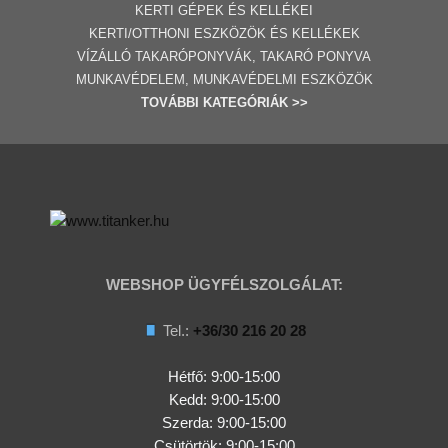
KERTI GÉPE
K ÉS KELLÉKEI
KERTI/OTTHONI ESZKÖZÖK ÉS KELLÉKEK
VÍZÁLLÓ TAKARÓPONYVÁK, TAKARÓ PONYVA
MUNKAVÉDELEM, MUNKAVÉDELMI ESZKÖZÖK
TOVÁBBI
KATEGÓRI
ÁK
>>
WEBSHOP ÜGYFÉLSZOLGÁLAT:
Tel.:
+36/30 216 20 28
Hétfő: 9:00-15:00
Kedd:
9:00-15:00
Szerda:
9:00-15:00
Csütörtök:
9:00-15:00