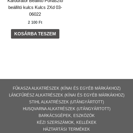
Karburátor Beállító Porlasztó
beállító kulcs Kulcs 2Xd 03-
06022
2 100
Ft
KOSÁRBA TESZEM
FŰKASZA ALKATRÉSZEK (KÍNAI ÉS EGYÉB MÁRKÁKHOZ)
LÁNCFŰRÉSZ ALKATRÉSZEK (KÍNAI ÉS EGYÉB MÁRKÁKHOZ
)
STIHL ALKATRÉSZEK
(UTÁNGYÁRTOTT)
HUSQVARNA ALKATRÉSZEK (UTÁNGYÁRTOTT)
BARKÁCSGÉP
EK
,
ESZKÖZÖK
KÉZI SZERSZÁMOK, KELLÉKEK
HÁZTARTÁSI TERMÉKEK