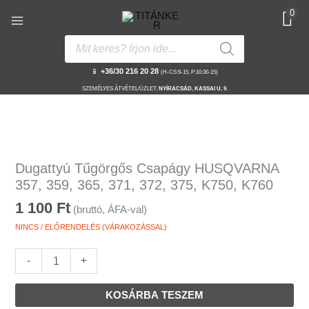
Skip
0
to
content
Products
search
📱
+36/30 216 20 28
(H-CS:9-15, P:10:30-15)
SZEMÉLYES ÁTVÉTEL/ÜZLET:
NYÍRACSÁD, KASSAI U. 9.
Dugattyú
Tűgörgős
Dugattyú Tűgörgős Csapágy HUSQVARNA
Csapágy
357, 359, 365, 371, 372, 375, K750, K760
HUSQVARNA
1 100
Ft
(bruttó, ÁFA-val)
357,
359,
NINCS / ELŐRENDELÉS (VÁRAKOZÁSSAL)
365,
371,
-
+
372,
375,
KOSÁRBA TESZEM
K750,