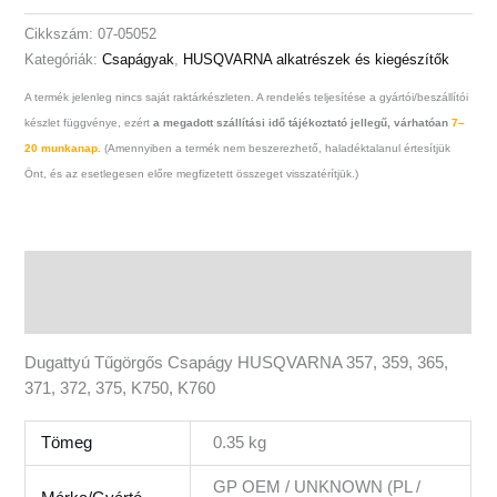
K760
Cikkszám:
07-05052
mennyiség
Kategóriák:
Csapágyak
,
HUSQVARNA alkatrészek és kiegészítők
A termék jelenleg nincs saját raktárkészleten. A rendelés teljesítése a gyártói/beszállítói
készlet függvénye, ezért
a megadott szállítási idő tájékoztató jellegű, várhatóan
7–
20 munkanap.
(Amennyiben a termék nem beszerezhető, haladéktalanul értesítjük
Önt, és az esetlegesen előre megfizetett összeget visszatérítjük.)
Leírás
További információk
Dugattyú Tűgörgős Csapágy HUSQVARNA 357, 359, 365,
371, 372, 375, K750, K760
Tömeg
0.35 kg
GP OEM / UNKNOWN (PL /