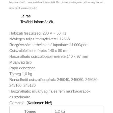
beszerezhető, haladéktalanul értesítjük Önt, és az esetlegesen előre megfizetett
összeget visszatérítjük.)
Leírás
További információk
Hálózati feszültség: 230 V ~ 50 Hz
Névleges teljesítményfelvétel: 125 W
Rezgésszám terheletlen állapotban: 14.000/perc
Csiszolófelület mérete: 140 x 80 mm
Használható csiszolópapír mérete 140 x 97 mm
Műanyag talp
Papír dobozban
Tömeg 1,0 kg
Rendelhető csiszolópapírok: 245040, 245060, 245080,
245100, 245120
Használható: műanyag, fa és fém munkadarabok
csiszolására.
Garancia:
(Kattintson ide!)
Tömeg
1.2 kg