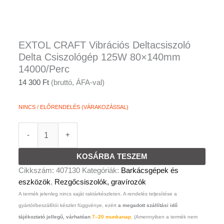
EXTOL CRAFT Vibrációs Deltacsiszoló
Delta Csiszológép 125W 80×140mm
14000/Perc
14 300
Ft
(bruttó, ÁFA-val)
NINCS / ELŐRENDELÉS (VÁRAKOZÁSSAL)
-
+
KOSÁRBA TESZEM
Cikkszám:
407130
Kategóriák:
Barkácsgépek és
eszközök
,
Rezgőcsiszolók, gravírozók
A termék jelenleg nincs saját raktárkészleten. A rendelés teljesítése a
gyártói/beszállítói készlet függvénye, ezért
a megadott szállítási idő
tájékoztató jellegű, várhatóan
7–20 munkanap.
(Amennyiben a termék nem