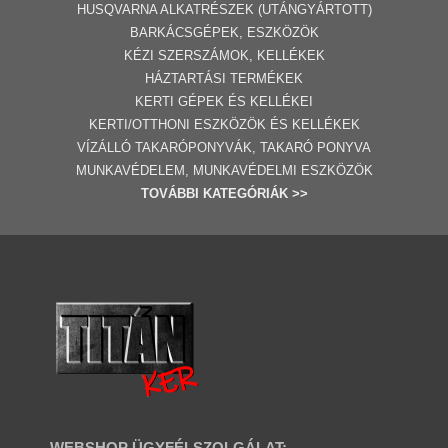
HUSQVARNA ALKATRÉSZEK (UTÁNGYÁRTOTT)
BARKÁCSGÉP
EK
,
ESZKÖZÖK
KÉZI SZERSZÁMOK, KELLÉKEK
HÁZTARTÁSI TERMÉKEK
KERTI GÉPE
K ÉS KELLÉKEI
KERTI/OTTHONI ESZKÖZÖK ÉS KELLÉKEK
VÍZÁLLÓ TAKARÓPONYVÁK, TAKARÓ PONYVA
MUNKAVÉDELEM, MUNKAVÉDELMI ESZKÖZÖK
TOVÁBBI
KATEGÓRI
ÁK
>>