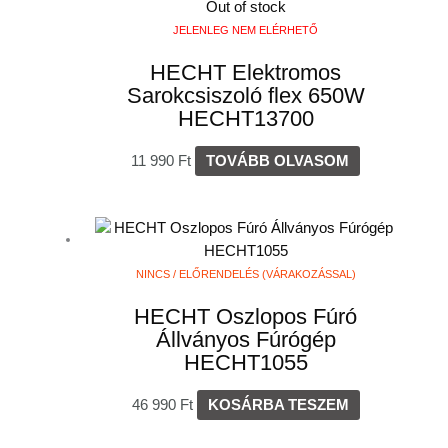
Out of stock
JELENLEG NEM ELÉRHETŐ
HECHT Elektromos
Sarokcsiszoló flex 650W
HECHT13700
11 990
Ft
TOVÁBB OLVASOM
NINCS / ELŐRENDELÉS (VÁRAKOZÁSSAL)
HECHT Oszlopos Fúró
Állványos Fúrógép
HECHT1055
46 990
Ft
KOSÁRBA TESZEM