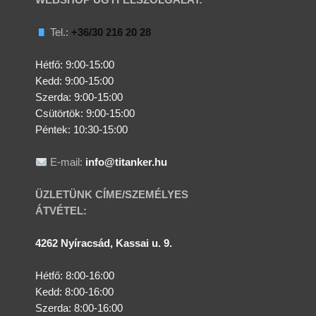
WEBSHOP ÜGYFÉLSZOLGÁLAT:
Tel.:
+36/30 216 20 28
Hétfő: 9:00-15:00
Kedd:
9:00-15:00
Szerda:
9:00-15:00
Csütörtök:
9:00-15:00
Péntek: 10:30-15:00
E-mail:
info@titanker.hu
ÜZLETÜNK CÍME/SZEMÉLYES
ÁTVÉTEL:
4262 Nyíracsád, Kassai u. 9.
Hétfő: 8:00-16:00
Kedd: 8:00-16:00
Szerda: 8:00-16:00