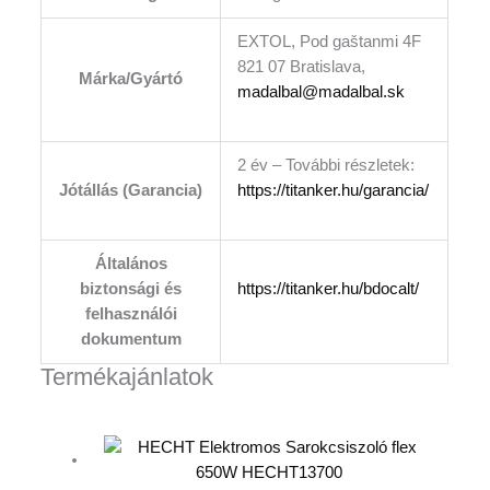
EXTOL, Pod gaštanmi 4F
821 07 Bratislava,
Márka/Gyártó
madalbal@madalbal.sk
2 év – További részletek:
Jótállás (Garancia)
https://titanker.hu/garancia/
Általános
biztonsági és
https://titanker.hu/bdocalt/
felhasználói
dokumentum
Termékajánlatok