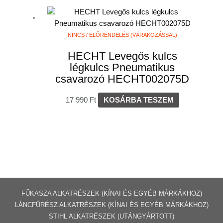
NINCS / ELŐRENDELÉS (VÁRAKOZÁSSAL)
HECHT Levegős kulcs
légkulcs Pneumatikus
csavarozó HECHT002075D
17 990
Ft
KOSÁRBA TESZEM
FŰKASZA ALKATRÉSZEK (KÍNAI ÉS EGYÉB MÁRKÁKHOZ)
LÁNCFŰRÉSZ ALKATRÉSZEK (KÍNAI ÉS EGYÉB MÁRKÁKHOZ
)
STIHL ALKATRÉSZEK
(UTÁNGYÁRTOTT)