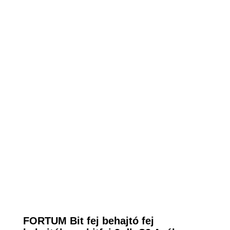
FORTUM Bit fej behajtó fej