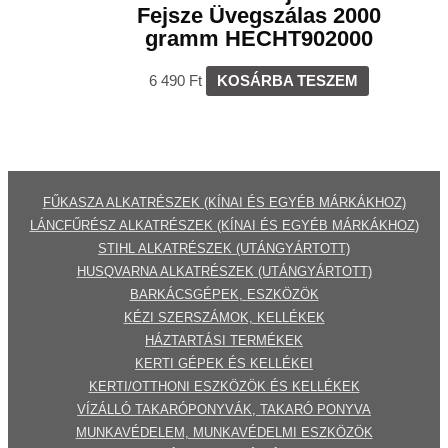
Fejsze Üvegszálas 2000
gramm HECHT902000
6 490
Ft
KOSÁRBA TESZEM
FŰKASZA ALKATRÉSZEK (KÍNAI ÉS EGYÉB MÁRKÁKHOZ)
LÁNCFŰRÉSZ ALKATRÉSZEK (KÍNAI ÉS EGYÉB MÁRKÁKHOZ
)
STIHL ALKATRÉSZEK
(UTÁNGYÁRTOTT)
HUSQVARNA ALKATRÉSZEK (UTÁNGYÁRTOTT)
BARKÁCSGÉP
EK
,
ESZKÖZÖK
KÉZI SZERSZÁMOK, KELLÉKEK
HÁZTARTÁSI TERMÉKEK
KERTI GÉPE
K ÉS KELLÉKEI
KERTI/OTTHONI ESZKÖZÖK ÉS KELLÉKEK
VÍZÁLLÓ TAKARÓPONYVÁK, TAKARÓ PONYVA
MUNKAVÉDELEM, MUNKAVÉDELMI ESZKÖZÖK