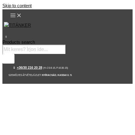
Skip to content
0
Products search
📱
+36/30 216 20 28
(H-CS:9-15, P:10:30-15)
SZEMÉLYES ÁTVÉTEL/ÜZLET:
NYÍRACSÁD, KASSAI U. 9.