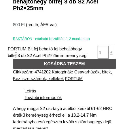
behajtóhegy bitfej 3 db S2 Acél
Ph2×25mm
800
Ft
(bruttó, ÁFA-val)
RAKTÁRON - (várható kiszállítás: 1-2 munkanap)
FORTUM Bit fej behajtó fej behajtóhegy
-
+
bitfej 3 db S2 Acél Ph2×25mm mennyiség
KOSÁRBA TESZEM
Cikkszám:
4741202
Kategóriák:
Csavarhúzók, bitek
,
Kézi szerszámok, kellékek
FORTUM
Leírás
További információk
A hegy magja S2 osztályú acélból készül 61-62 HRC
értékű keménység érhető el, a 13,2-14,7 Nm
tartományba eső egészen kiváló szilárdság egyidejű
megtartása mellett.