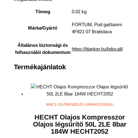
Tömeg
0.02 kg
FORTUM, Pod gaštanmi
Márka/Gyártó
4F821 07 Bratislava
Általános biztonsági és
https://titanker.hu/bdocalt/
felhasználói dokumentum
Termékajánlatok
NINCS / ELŐRENDELÉS (VÁRAKOZÁSSAL)
HECHT Olajos Kompresszor
Olajos légsűrítő 50L 2LE 8bar
184W HECHT2052