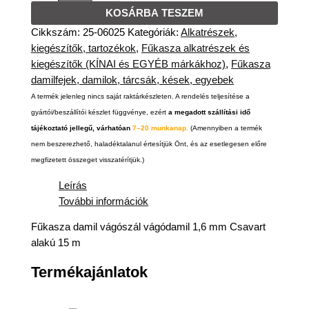
KOSÁRBA TESZEM
Cikkszám:
25-06025
Kategóriák:
Alkatrészek,
kiegészítők, tartozékok
,
Fűkasza alkatrészek és
kiegészítők (KÍNAI és EGYÉB márkákhoz)
,
Fűkasza
damilfejek, damilok, tárcsák, kések, egyebek
A termék jelenleg nincs saját raktárkészleten. A rendelés teljesítése a
gyártói/beszállítói készlet függvénye, ezért
a megadott szállítási idő
tájékoztató jellegű, várhatóan
7–20 munkanap.
(Amennyiben a termék
nem beszerezhető, haladéktalanul értesítjük Önt, és az esetlegesen előre
megfizetett összeget visszatérítjük.)
Leírás
További információk
Fűkasza damil vágószál vágódamil 1,6 mm Csavart
alakú 15 m
Termékajánlatok