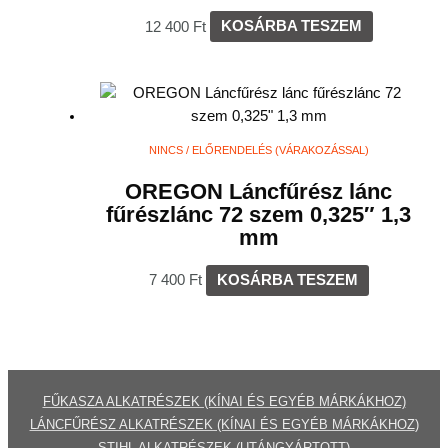
12 400
Ft
KOSÁRBA TESZEM
NINCS / ELŐRENDELÉS (VÁRAKOZÁSSAL)
OREGON Láncfűrész lánc
fűrészlánc 72 szem 0,325″ 1,3
mm
7 400
Ft
KOSÁRBA TESZEM
FŰKASZA ALKATRÉSZEK (KÍNAI ÉS EGYÉB MÁRKÁKHOZ)
LÁNCFŰRÉSZ ALKATRÉSZEK (KÍNAI ÉS EGYÉB MÁRKÁKHOZ
)
STIHL ALKATRÉSZEK
(UTÁNGYÁRTOTT)