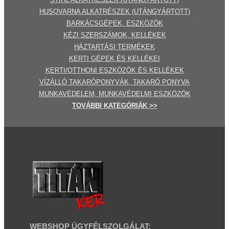
HUSQVARNA ALKATRÉSZEK (UTÁNGYÁRTOTT)
BARKÁCSGÉP
EK
,
ESZKÖZÖK
KÉZI SZERSZÁMOK, KELLÉKEK
HÁZTARTÁSI TERMÉKEK
KERTI GÉPE
K ÉS KELLÉKEI
KERTI/OTTHONI ESZKÖZÖK ÉS KELLÉKEK
VÍZÁLLÓ TAKARÓPONYVÁK, TAKARÓ PONYVA
MUNKAVÉDELEM, MUNKAVÉDELMI ESZKÖZÖK
TOVÁBBI
KATEGÓRI
ÁK
>>
WEBSHOP ÜGYFÉLSZOLGÁLAT: