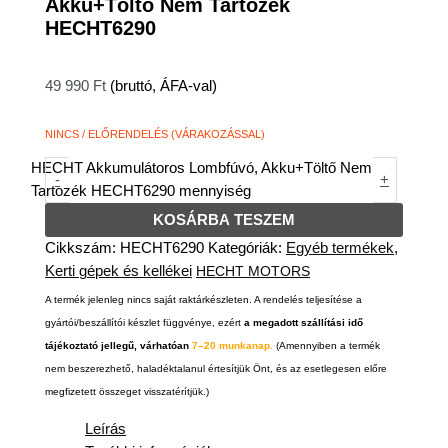
Akku+Töltő Nem Tartozék
HECHT6290
49 990
Ft
(bruttó, ÁFA-val)
NINCS / ELŐRENDELÉS (VÁRAKOZÁSSAL)
HECHT Akkumulátoros Lombfúvó, Akku+Töltő Nem
-
+
Tartozék HECHT6290 mennyiség
KOSÁRBA TESZEM
Cikkszám:
HECHT6290
Kategóriák:
Egyéb termékek
,
Kerti gépek és kellékei
HECHT MOTORS
A termék jelenleg nincs saját raktárkészleten. A rendelés teljesítése a
gyártói/beszállítói készlet függvénye, ezért
a megadott szállítási idő
tájékoztató jellegű, várhatóan
7–20 munkanap.
(Amennyiben a termék
nem beszerezhető, haladéktalanul értesítjük Önt, és az esetlegesen előre
megfizetett összeget visszatérítjük.)
Leírás