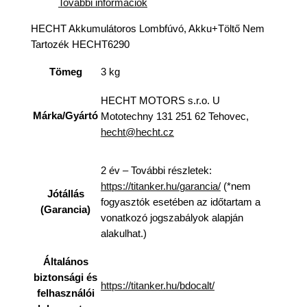
További információk
HECHT Akkumulátoros Lombfúvó, Akku+Töltő Nem
Tartozék HECHT6290
Tömeg
3 kg
HECHT MOTORS s.r.o. U
Márka/Gyártó
Mototechny 131 251 62 Tehovec,
hecht@hecht.cz
2 év – További részletek:
https://titanker.hu/garancia/
(*nem
Jótállás
fogyasztók esetében az időtartam a
(Garancia)
vonatkozó jogszabályok alapján
alakulhat.)
Általános
biztonsági és
https://titanker.hu/bdocalt/
felhasználói