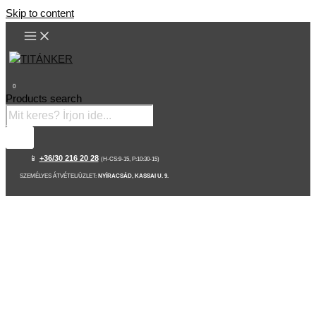
Skip to content
0
Products search
📱
+36/30 216 20 28
(H-CS:9-15, P:10:30-15)
SZEMÉLYES ÁTVÉTEL/ÜZLET:
NYÍRACSÁD, KASSAI U. 9.