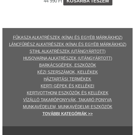
44 990
Ft
KOSÁRBA TESZEM
FŰKASZA ALKATRÉSZEK (KÍNAI ÉS EGYÉB MÁRKÁKHOZ)
LÁNCFŰRÉSZ ALKATRÉSZEK (KÍNAI ÉS EGYÉB MÁRKÁKHOZ
)
STIHL ALKATRÉSZEK
(UTÁNGYÁRTOTT)
HUSQVARNA ALKATRÉSZEK (UTÁNGYÁRTOTT)
BARKÁCSGÉP
EK
,
ESZKÖZÖK
KÉZI SZERSZÁMOK, KELLÉKEK
HÁZTARTÁSI TERMÉKEK
KERTI GÉPE
K ÉS KELLÉKEI
KERTI/OTTHONI ESZKÖZÖK ÉS KELLÉKEK
VÍZÁLLÓ TAKARÓPONYVÁK, TAKARÓ PONYVA
MUNKAVÉDELEM, MUNKAVÉDELMI ESZKÖZÖK
TOVÁBBI
KATEGÓRI
ÁK
>>