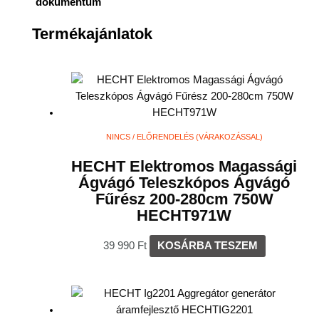
dokumentum
Termékajánlatok
NINCS / ELŐRENDELÉS (VÁRAKOZÁSSAL)
HECHT Elektromos Magassági
Ágvágó Teleszkópos Ágvágó
Fűrész 200-280cm 750W
HECHT971W
39 990
Ft
KOSÁRBA TESZEM