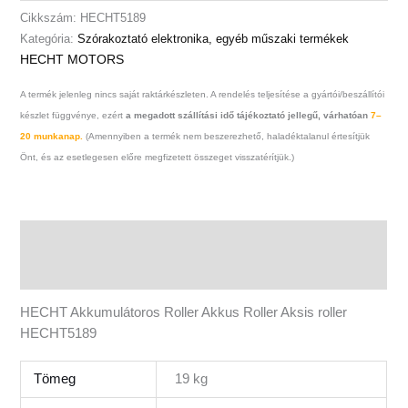
Cikkszám:
HECHT5189
Kategória:
Szórakoztató elektronika, egyéb műszaki termékek
HECHT MOTORS
A termék jelenleg nincs saját raktárkészleten. A rendelés teljesítése a gyártói/beszállítói
készlet függvénye, ezért
a megadott szállítási idő tájékoztató jellegű, várhatóan
7–
20 munkanap.
(Amennyiben a termék nem beszerezhető, haladéktalanul értesítjük
Önt, és az esetlegesen előre megfizetett összeget visszatérítjük.)
Leírás
További információk
HECHT Akkumulátoros Roller Akkus Roller Aksis roller
HECHT5189
Tömeg
19 kg