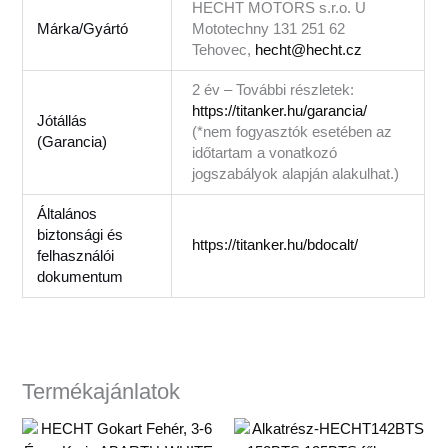
HECHT MOTORS s.r.o. U
Márka/Gyártó
Mototechny 131 251 62
Tehovec,
hecht@hecht.cz
2 év – További részletek:
https://titanker.hu/garancia/
Jótállás
(*nem fogyasztók esetében az
(Garancia)
időtartam a vonatkozó
jogszabályok alapján alakulhat.)
Általános
biztonsági és
https://titanker.hu/bdocalt/
felhasználói
dokumentum
Termékajánlatok