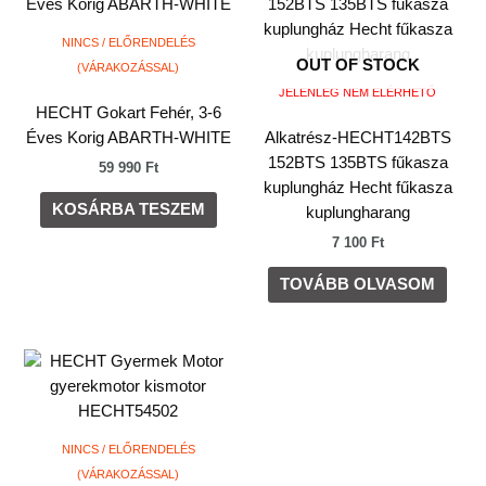
NINCS / ELŐRENDELÉS
OUT OF STOCK
(VÁRAKOZÁSSAL)
JELENLEG NEM ELÉRHETŐ
HECHT Gokart Fehér, 3-6
Éves Korig ABARTH-WHITE
Alkatrész-HECHT142BTS
152BTS 135BTS fűkasza
59 990
Ft
kuplungház Hecht fűkasza
KOSÁRBA TESZEM
kuplungharang
7 100
Ft
TOVÁBB OLVASOM
NINCS / ELŐRENDELÉS
(VÁRAKOZÁSSAL)