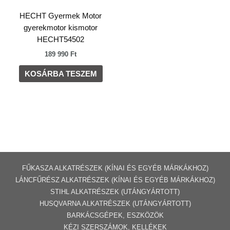
HECHT Gyermek Motor
gyerekmotor kismotor
HECHT54502
189 990
Ft
KOSÁRBA TESZEM
FŰKASZA ALKATRÉSZEK (KÍNAI ÉS EGYÉB MÁRKÁKHOZ)
LÁNCFŰRÉSZ ALKATRÉSZEK (KÍNAI ÉS EGYÉB MÁRKÁKHOZ
)
STIHL ALKATRÉSZEK
(UTÁNGYÁRTOTT)
HUSQVARNA ALKATRÉSZEK (UTÁNGYÁRTOTT)
BARKÁCSGÉP
EK
,
ESZKÖZÖK
KÉZI SZERSZÁMOK, KELLÉKEK