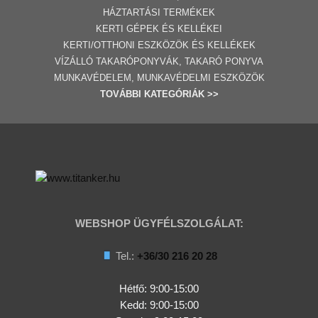
HÁZTARTÁSI TERMÉKEK
KERTI GÉPE
K ÉS KELLÉKEI
KERTI/OTTHONI ESZKÖZÖK ÉS KELLÉKEK
VÍZÁLLÓ TAKARÓPONYVÁK, TAKARÓ PONYVA
MUNKAVÉDELEM, MUNKAVÉDELMI ESZKÖZÖK
TOVÁBBI
KATEGÓRI
ÁK
>>
WEBSHOP ÜGYFÉLSZOLGÁLAT:
Tel.:
+36/30 216 20 28
Hétfő: 9:00-15:00
Kedd:
9:00-15:00