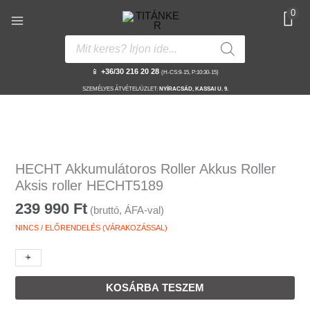
Skip
0
to
content
Products
search
📱
+36/30 216 20 28
(H-CS:9-15, P:10:30-15)
SZEMÉLYES ÁTVÉTEL/ÜZLET:
NYÍRACSÁD, KASSAI U. 9.
HECHT
Akkumulátoros
HECHT Akkumulátoros Roller Akkus Roller
Roller
Aksis roller HECHT5189
Akkus
239 990
Ft
(bruttó, ÁFA-val)
Roller
Aksis
NINCS / ELŐRENDELÉS (VÁRAKOZÁSSAL)
roller
+
-
HECHT5189
mennyiség
KOSÁRBA TESZEM