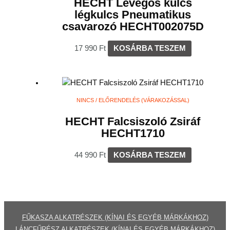
HECHT Levegős kulcs
légkulcs Pneumatikus
csavarozó HECHT002075D
17 990
Ft
KOSÁRBA TESZEM
NINCS / ELŐRENDELÉS (VÁRAKOZÁSSAL)
HECHT Falcsiszoló Zsiráf
HECHT1710
44 990
Ft
KOSÁRBA TESZEM
FŰKASZA ALKATRÉSZEK (KÍNAI ÉS EGYÉB MÁRKÁKHOZ)
LÁNCFŰRÉSZ ALKATRÉSZEK (KÍNAI ÉS EGYÉB MÁRKÁKHOZ
)