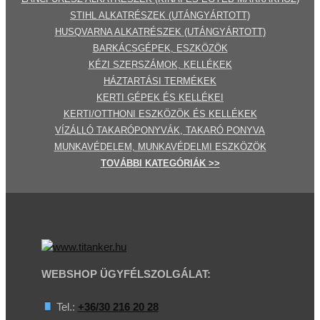
STIHL ALKATRÉSZEK
(UTÁNGYÁRTOTT)
HUSQVARNA ALKATRÉSZEK (UTÁNGYÁRTOTT)
BARKÁCSGÉP
EK
,
ESZKÖZÖK
KÉZI SZERSZÁMOK, KELLÉKEK
HÁZTARTÁSI TERMÉKEK
KERTI GÉPE
K ÉS KELLÉKEI
KERTI/OTTHONI ESZKÖZÖK ÉS KELLÉKEK
VÍZÁLLÓ TAKARÓPONYVÁK, TAKARÓ PONYVA
MUNKAVÉDELEM, MUNKAVÉDELMI ESZKÖZÖK
TOVÁBBI
KATEGÓRI
ÁK
>>
WEBSHOP ÜGYFÉLSZOLGÁLAT:
Tel.:
+36/30 216 20 28