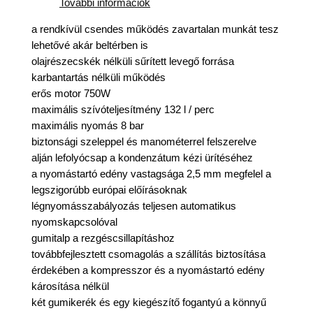
További információk
a rendkívül csendes működés zavartalan munkát tesz
lehetővé akár beltérben is
olajrészecskék nélküli sűrített levegő forrása
karbantartás nélküli működés
erős motor 750W
maximális szívóteljesítmény 132 l / perc
maximális nyomás 8 bar
biztonsági szeleppel és manométerrel felszerelve
alján lefolyócsap a kondenzátum kézi ürítéséhez
a nyomástartó edény vastagsága 2,5 mm megfelel a
legszigorúbb európai előírásoknak
légnyomásszabályozás teljesen automatikus
nyomskapcsolóval
gumitalp a rezgéscsillapításhoz
továbbfejlesztett csomagolás a szállítás biztosítása
érdekében a kompresszor és a nyomástartó edény
károsítása nélkül
két gumikerék és egy kiegészítő fogantyú a könnyű