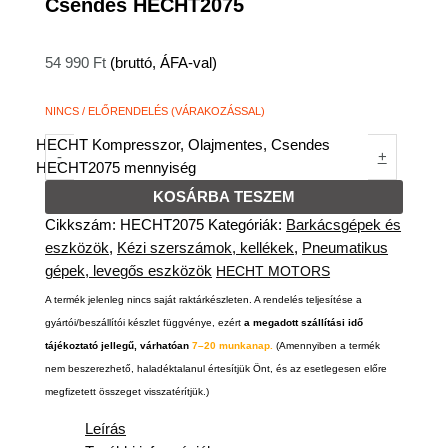
Csendes HECHT2075
54 990
Ft
(bruttó, ÁFA-val)
NINCS / ELŐRENDELÉS (VÁRAKOZÁSSAL)
HECHT Kompresszor, Olajmentes, Csendes
-
+
HECHT2075 mennyiség
KOSÁRBA TESZEM
Cikkszám:
HECHT2075
Kategóriák:
Barkácsgépek és
eszközök
,
Kézi szerszámok, kellékek
,
Pneumatikus
gépek, levegős eszközök
HECHT MOTORS
A termék jelenleg nincs saját raktárkészleten. A rendelés teljesítése a
gyártói/beszállítói készlet függvénye, ezért
a megadott szállítási idő
tájékoztató jellegű, várhatóan
7–20 munkanap.
(Amennyiben a termék
nem beszerezhető, haladéktalanul értesítjük Önt, és az esetlegesen előre
megfizetett összeget visszatérítjük.)
Leírás