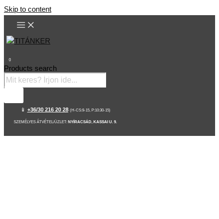
Skip to content
0
Products search
📱
+36/30 216 20 28
(H-CS:9-15, P:10:30-15)
SZEMÉLYES ÁTVÉTEL/ÜZLET:
NYÍRACSÁD, KASSAI U. 9.