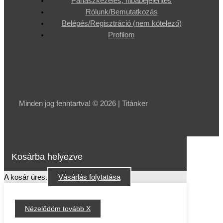
Panaszkezelés, hibabejelentés
Rólunk/Bemutatkozás
Belépés/Regisztráció (nem kötelező)
Profilom
Minden jog fenntartva! © 2026 | Titánker
Kosárba helyezve
A kosár üres.
Vásárlás folytatása
Nézelődöm tovább X