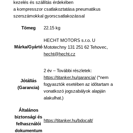
kezelés és szállítás érdekében
a kompresszor csatlakoztatása pneumatikus
szerszámokkal gyorscsatlakozással
Tömeg
22.15 kg
HECHT MOTORS s.r.o. U
Márka/Gyártó
Mototechny 131 251 62 Tehovec,
hecht@hecht.cz
2 év – További részletek:
https://titanker.hu/garancia/
(*nem
Jótállás
fogyasztók esetében az időtartam a
(Garancia)
vonatkozó jogszabályok alapján
alakulhat.)
Általános
biztonsági és
https://titanker.hu/bdocalt/
felhasználói
dokumentum