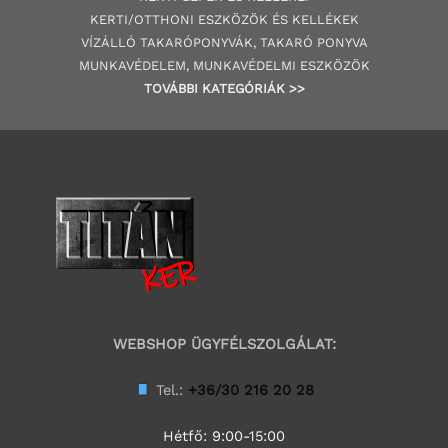
KERTI/OTTHONI ESZKÖZÖK ÉS KELLÉKEK
VÍZÁLLÓ TAKARÓPONYVÁK, TAKARÓ PONYVA
MUNKAVÉDELEM, MUNKAVÉDELMI ESZKÖZÖK
TOVÁBBI
KATEGÓRI
ÁK
>>
WEBSHOP ÜGYFÉLSZOLGÁLAT:
Tel.:
+36/30 216 20 28
Hétfő: 9:00-15:00