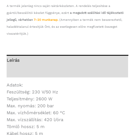
A termék jelenleg nincs saját raktárkészleten. A rendelés teljesítése a
gyártói/beszállítói készlet függvénye, ezért
a megadott szállítási idő tájékoztató
jellegű, várhatóan
7–20 munkanap.
(Amennyiben a termék nem beszerezhető,
haladéktalanul értesítjük Önt, és az esetlegesen előre megfizetett összeget
visszatérítjük.)
Leírás
További információk
Adatok:
Feszültség: 230 V/50 Hz
Teljesítmény: 2600 W
Max. nyomás: 200 bar
Max. vízhőmérséklet: 60 °C
Max. vízszállítás: 420 l/óra
Tömlő hossz: 5 m
Kábel hossz: 5 m