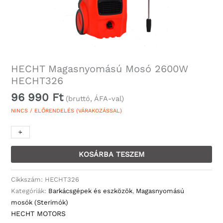
HECHT Magasnyomású Mosó 2600W
HECHT326
96 990
Ft
(bruttó, ÁFA-val)
NINCS / ELŐRENDELÉS (VÁRAKOZÁSSAL)
+
-
KOSÁRBA TESZEM
Cikkszám:
HECHT326
Kategóriák:
Barkácsgépek és eszközök
,
Magasnyomású
mosók (Sterimók)
HECHT MOTORS