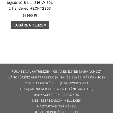
légsűrítő 8 bar 316 W 50L
2 hengeres HECHT2353
91 990
Ft
KOSÁRBA TESZEM
FŰKASZA ALKATRÉSZEK (KÍNAI ÉS EGYÉB MÁRKÁKHOZ)
LÁNCFŰRÉSZ ALKATRÉSZEK (KÍNAI ÉS EGYÉB MÁRKÁKHOZ
)
STIHL ALKATRÉSZEK
(UTÁNGYÁRTOTT)
HUSQVARNA ALKATRÉSZEK (UTÁNGYÁRTOTT)
BARKÁCSGÉP
EK
,
ESZKÖZÖK
KÉZI SZERSZÁMOK, KELLÉKEK
HÁZTARTÁSI TERMÉKEK
KERTI GÉPE
K ÉS KELLÉKEI