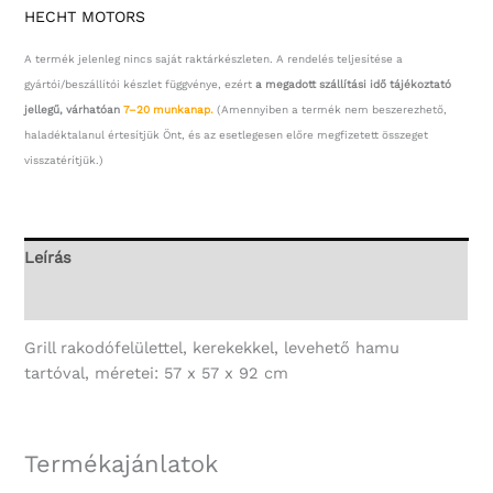
HECHT MOTORS
A termék jelenleg nincs saját raktárkészleten. A rendelés teljesítése a
gyártói/beszállítói készlet függvénye, ezért
a megadott szállítási idő tájékoztató
jellegű, várhatóan
7–20 munkanap.
(Amennyiben a termék nem beszerezhető,
haladéktalanul értesítjük Önt, és az esetlegesen előre megfizetett összeget
visszatérítjük.)
Leírás
További információk
Grill rakodófelülettel, kerekekkel, levehető hamu
tartóval, méretei: 57 x 57 x 92 cm
Termékajánlatok