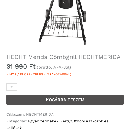
HECHT Merida Gömbgrill HECHTMERIDA
31 990
Ft
(bruttó, ÁFA-val)
NINCS / ELŐRENDELÉS (VÁRAKOZÁSSAL)
+
-
KOSÁRBA TESZEM
Cikkszám:
HECHTMERIDA
Kategóriák:
Egyéb termékek
,
Kerti/Otthoni eszközök és
kellékek