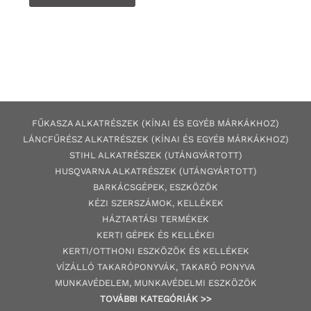
FŰKASZA ALKATRÉSZEK (KÍNAI ÉS EGYÉB MÁRKÁKHOZ)
LÁNCFŰRÉSZ ALKATRÉSZEK (KÍNAI ÉS EGYÉB MÁRKÁKHOZ
)
STIHL ALKATRÉSZEK
(UTÁNGYÁRTOTT)
HUSQVARNA ALKATRÉSZEK (UTÁNGYÁRTOTT)
BARKÁCSGÉP
EK
,
ESZKÖZÖK
KÉZI SZERSZÁMOK, KELLÉKEK
HÁZTARTÁSI TERMÉKEK
KERTI GÉPE
K ÉS KELLÉKEI
KERTI/OTTHONI ESZKÖZÖK ÉS KELLÉKEK
VÍZÁLLÓ TAKARÓPONYVÁK, TAKARÓ PONYVA
MUNKAVÉDELEM, MUNKAVÉDELMI ESZKÖZÖK
TOVÁBBI
KATEGÓRI
ÁK
>>