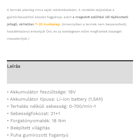
A termék jelenleg nincs saját raktárkészleten. A rendelés teljesítése a
gyártói/beszállítói készlet függvénye, ezért
a megadott szállítási idő tájékoztató
jellegű, várhatóan
7–20 munkanap.
(Amennyiben a termék nem beszerezhető,
haladéktalanul értesítjük Önt, és az esetlegesen előre megfizetett összeget
visszatérítjük.)
Leírás
További információk
• Akkumulátor feszültsége: 18V
• Akkumulátor típusa: Li-ion battery (1,5Ah)
• Terhelés nélküli sebesség: 0-700/min-1
• Sebességfokozat: 21+1
• Forgatónyomaték: 18 Nm
• Beépített világítás
• Puha gumírozott fogantyú