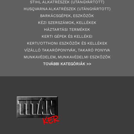
STIHL ALKATRÉSZEK
(UTÁNGYÁRTOTT)
HUSQVARNA ALKATRÉSZEK (UTÁNGYÁRTOTT)
BARKÁCSGÉP
EK
,
ESZKÖZÖK
KÉZI SZERSZÁMOK, KELLÉKEK
HÁZTARTÁSI TERMÉKEK
KERTI GÉPE
K ÉS KELLÉKEI
KERTI/OTTHONI ESZKÖZÖK ÉS KELLÉKEK
VÍZÁLLÓ TAKARÓPONYVÁK, TAKARÓ PONYVA
MUNKAVÉDELEM, MUNKAVÉDELMI ESZKÖZÖK
TOVÁBBI
KATEGÓRI
ÁK
>>