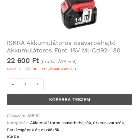
mennyiség
ISKRA Akkumulátoros csavarbehajtó
Akkumulátoros Fúró 18V Ml-Cd92-180
22 600
Ft
(bruttó, ÁFA-val)
NINCS / ELŐRENDELÉS (VÁRAKOZÁSSAL)
-
+
KOSÁRBA TESZEM
Cikkszám:
IS8151
Kategóriák:
Akkumulátoros csavarbehajtók, ütvecsavarozók
,
Barkácsgépek és eszközök
ISKRA