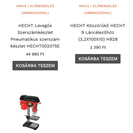
NINCS / ELŐRENDELÉS
NINCS / ELŐRENDELÉS
(VÁRAKOZÁSSAL)
(VÁRAKOZÁSSAL)
HECHT Levegős
HECHT Köszörűkő HECHT
Szerszámkészlet
9 Láncélezőhöz
Pneumatikus szerszám
(3,2X100X10) H928
készlet HECHT002075E
2 390
Ft
44 990
Ft
KOSÁRBA TESZEM
KOSÁRBA TESZEM