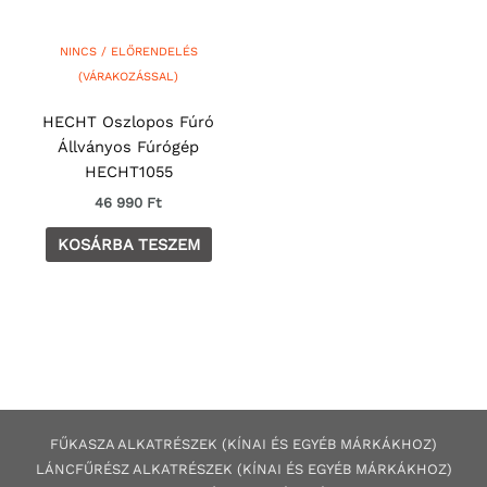
NINCS / ELŐRENDELÉS
(VÁRAKOZÁSSAL)
HECHT Oszlopos Fúró
Állványos Fúrógép
HECHT1055
46 990
Ft
KOSÁRBA TESZEM
FŰKASZA ALKATRÉSZEK (KÍNAI ÉS EGYÉB MÁRKÁKHOZ)
LÁNCFŰRÉSZ ALKATRÉSZEK (KÍNAI ÉS EGYÉB MÁRKÁKHOZ
)