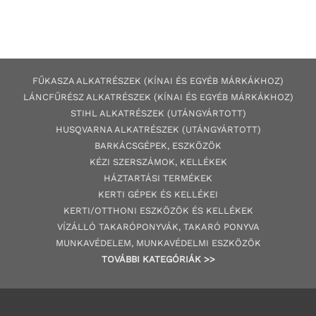
FŰKASZA ALKATRÉSZEK (KÍNAI ÉS EGYÉB MÁRKÁKHOZ)
LÁNCFŰRÉSZ ALKATRÉSZEK (KÍNAI ÉS EGYÉB MÁRKÁKHOZ
)
STIHL ALKATRÉSZEK
(UTÁNGYÁRTOTT)
HUSQVARNA ALKATRÉSZEK (UTÁNGYÁRTOTT)
BARKÁCSGÉP
EK
,
ESZKÖZÖK
KÉZI SZERSZÁMOK, KELLÉKEK
HÁZTARTÁSI TERMÉKEK
KERTI GÉPE
K ÉS KELLÉKEI
KERTI/OTTHONI ESZKÖZÖK ÉS KELLÉKEK
VÍZÁLLÓ TAKARÓPONYVÁK, TAKARÓ PONYVA
MUNKAVÉDELEM, MUNKAVÉDELMI ESZKÖZÖK
TOVÁBBI
KATEGÓRI
ÁK
>>