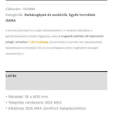
Cikkszám:
IS15994
Kategóriák:
Barkácsgépek és eszközök
,
Egyéb termékek
ISKRA
A termék jelenleg nincs saját raktárkészleten. A rendelés teljesítése a
gyártói/beszállítói készlet függvénye, ezért
a megadott szállítási idő tájékoztató
jellegű, várhatóan
7–20 munkanap.
(Amennyiben a termék nem beszerezhető,
haladéktalanul értesítjük Önt, és az esetlegesen előre megfizetett összeget
visszatérítjük.)
Leírás
További információk
• Méretek: 18 x 600 mm
• Telepítés rendszere: SDS MAX
• Alkalmas SDS MAX ütvefúró kalapácsokhoz