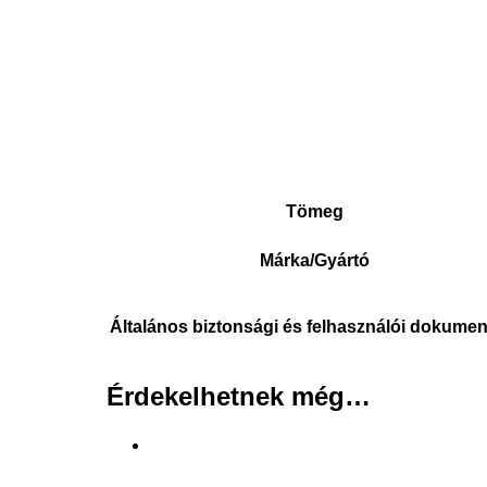
kapcsolódó kifejezés: #straus austria #strauss #flinke #garden field, #gardenfield #tit
#alkatrészek, behúzó szerkezet, indító
Tömeg
Márka/Gyártó
Általános biztonsági és felhasználói dokume
Érdekelhetnek még…