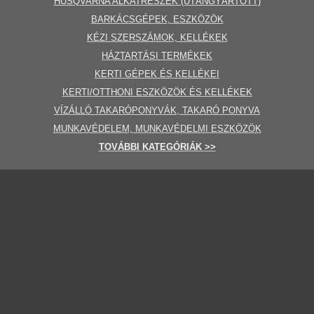
HUSQVARNA ALKATRÉSZEK (UTÁNGYÁRTOTT)
BARKÁCSGÉP
EK
,
ESZKÖZÖK
KÉZI SZERSZÁMOK, KELLÉKEK
HÁZTARTÁSI TERMÉKEK
KERTI GÉPE
K ÉS KELLÉKEI
KERTI/OTTHONI ESZKÖZÖK ÉS KELLÉKEK
VÍZÁLLÓ TAKARÓPONYVÁK, TAKARÓ PONYVA
MUNKAVÉDELEM, MUNKAVÉDELMI ESZKÖZÖK
TOVÁBBI
KATEGÓRI
ÁK
>>