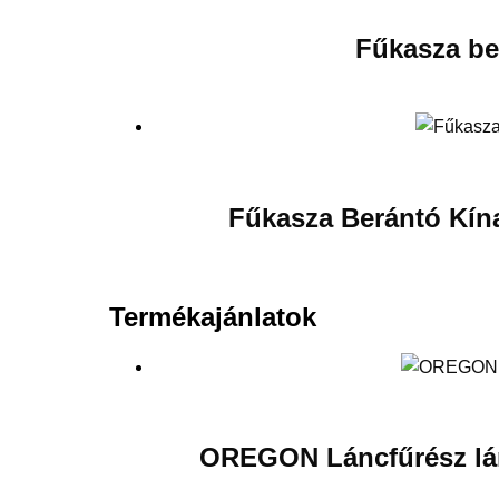
Fűkasza ber
Fűkasza Berántó Kín
Termékajánlatok
OREGON Láncfűrész lán