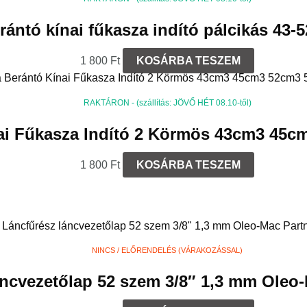
ántó kínai fűkasza indító pálcikás 43-
1 800
Ft
KOSÁRBA TESZEM
RAKTÁRON - (szállítás: JÖVŐ HÉT 08.10-től)
ai Fűkasza Indító 2 Körmös 43cm3 45c
1 800
Ft
KOSÁRBA TESZEM
NINCS / ELŐRENDELÉS (VÁRAKOZÁSSAL)
cvezetőlap 52 szem 3/8″ 1,3 mm Oleo-