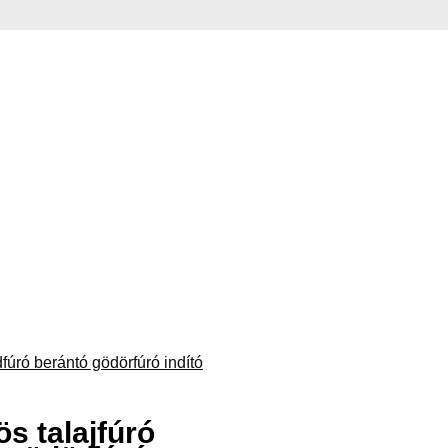
s talajfúró