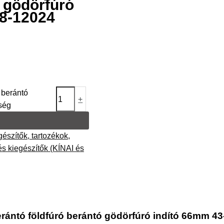
ó gödörfúró
8-12024
 berántó
+
ség
gészítők, tartozékok
,
s kiegészítők (KÍNAI és
erántó földfúró berántó gödörfúró indító 66mm 4