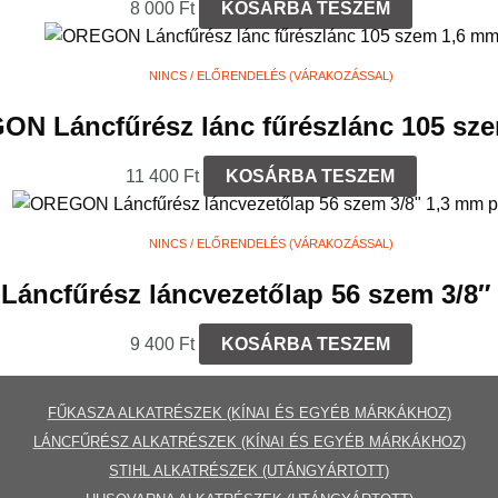
8 000
Ft
KOSÁRBA TESZEM
NINCS / ELŐRENDELÉS (VÁRAKOZÁSSAL)
N Láncfűrész lánc fűrészlánc 105 sz
11 400
Ft
KOSÁRBA TESZEM
NINCS / ELŐRENDELÉS (VÁRAKOZÁSSAL)
ncfűrész láncvezetőlap 56 szem 3/8″
9 400
Ft
KOSÁRBA TESZEM
FŰKASZA ALKATRÉSZEK (KÍNAI ÉS EGYÉB MÁRKÁKHOZ)
LÁNCFŰRÉSZ ALKATRÉSZEK (KÍNAI ÉS EGYÉB MÁRKÁKHOZ
)
STIHL ALKATRÉSZEK
(UTÁNGYÁRTOTT)