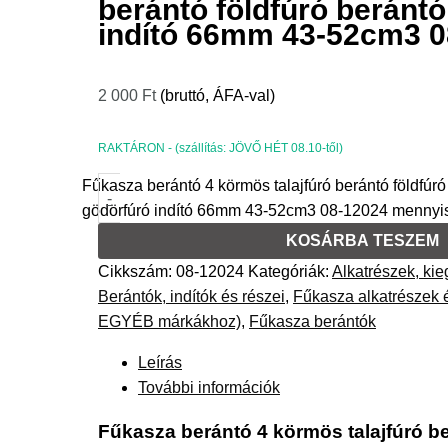
berántó földfúró beránt
indító 66mm 43-52cm3 0
2 000
Ft
(bruttó, ÁFA-val)
RAKTÁRON - (szállítás: JÖVŐ HÉT 08.10-től)
Fűkasza berántó 4 körmös talajfúró berántó földfúró
-
gödörfúró indító 66mm 43-52cm3 08-12024 mennyi
KOSÁRBA TESZEM
Cikkszám:
08-12024
Kategóriák:
Alkatrészek, kie
Berántók, indítók és részei
,
Fűkasza alkatrészek é
EGYÉB márkákhoz)
,
Fűkasza berántók
Leírás
További információk
Fűkasza berántó 4 körmös talajfúró b