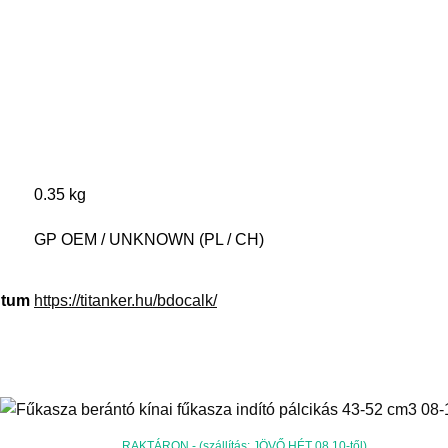
ánker #champion #mustang star #kiyoshi #beaukis #haina #kraftech #verke #geko #mr. fix #demon #garden master #str
0.35 kg
GP OEM / UNKNOWN (PL / CH)
ntum
https://titanker.hu/bdocalk/
RAKTÁRON - (szállítás: JÖVŐ HÉT 08.10-től)