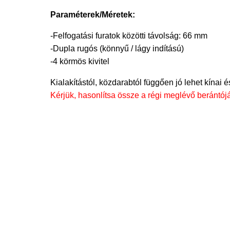
Paraméterek/Méretek:
-Felfogatási furatok közötti távolság: 66 mm
-Dupla rugós (könnyű / lágy indítású)
-4 körmös kivitel
Kialakítástól, közdarabtól függően jó lehet kín
Kérjük, hasonlítsa össze a régi meglévő berántójá