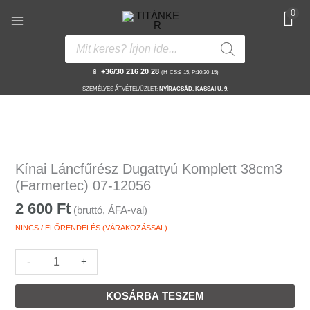
Skip
0
to
content
Products
search
📱
+36/30 216 20 28
(H-CS:9-15, P:10:30-15)
SZEMÉLYES ÁTVÉTEL/ÜZLET:
NYÍRACSÁD, KASSAI U. 9.
Kínai
Láncfűrész
Kínai Láncfűrész Dugattyú Komplett 38cm3
Dugattyú
(Farmertec) 07-12056
Komplett
2 600
Ft
(bruttó, ÁFA-val)
38cm3
(Farmertec)
NINCS / ELŐRENDELÉS (VÁRAKOZÁSSAL)
07-
12056
-
+
mennyiség
KOSÁRBA TESZEM