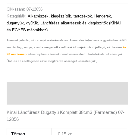
Cikkszám:
07-12056
Kategóriák:
Alkatrészek, kiegészítők, tartozékok
,
Hengerek,
dugattyúk, gyűrűk
,
Láncfűrész alkatrészek és kiegészítők (KÍNAI
és EGYÉB márkákhoz)
A termék jelenleg nincs saját raktárkészleten. A rendelés teljesítése a gyártói/beszállítói
készlet függvénye, ezért
a megadott szállítási idő tájékoztató jellegű, várhatóan
7–
20 munkanap.
(Amennyiben a termék nem beszerezhető, haladéktalanul értesítjük
Önt, és az esetlegesen előre megfizetett összeget visszatérítjük.)
Leírás
További információk
Kínai Láncfűrész Dugattyú Komplett 38cm3 (Farmertec) 07-
12056
Tömeg
0.15 kg