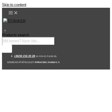
Skip to content
0
Products search
📱
+36/30 216 20 28
(H-CS:9-15, P:10:30-15)
SZEMÉLYES ÁTVÉTEL/ÜZLET:
NYÍRACSÁD, KASSAI U. 9.