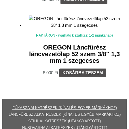
RAKTÁRON - (várható kiszállítás: 1-2 munkanap)
OREGON Láncfűrész
láncvezetőlap 52 szem 3/8″ 1,3
mm 1 szegecses
8 000
Ft
KOSÁRBA TESZEM
FŰKASZA ALKATRÉSZEK (KÍNAI ÉS EGYÉB MÁRKÁKHOZ)
LÁNCFŰRÉSZ ALKATRÉSZEK (KÍNAI ÉS EGYÉB MÁRKÁKHOZ
)
STIHL ALKATRÉSZEK
(UTÁNGYÁRTOTT)
HUSQVARNA ALKATRÉSZEK (UTÁNGYÁRTOTT)