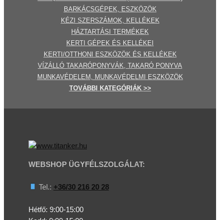
BARKÁCSGÉP
EK
,
ESZKÖZÖK
KÉZI SZERSZÁMOK, KELLÉKEK
HÁZTARTÁSI TERMÉKEK
KERTI GÉPE
K ÉS KELLÉKEI
KERTI/OTTHONI ESZKÖZÖK ÉS KELLÉKEK
VÍZÁLLÓ TAKARÓPONYVÁK, TAKARÓ PONYVA
MUNKAVÉDELEM, MUNKAVÉDELMI ESZKÖZÖK
TOVÁBBI
KATEGÓRI
ÁK
>>
WEBSHOP ÜGYFÉLSZOLGÁLAT:
Tel.:
+36/30 216 20 28
Hétfő: 9:00-15:00