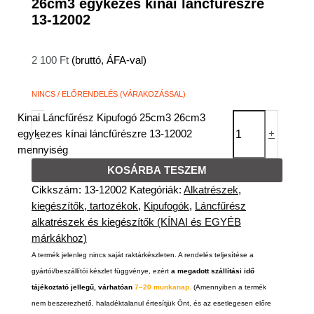
26cm3 egykezes kínai láncfűrészre
13-12002
2 100
Ft
(bruttó, ÁFA-val)
NINCS / ELŐRENDELÉS (VÁRAKOZÁSSAL)
Kinai Láncfűrész Kipufogó 25cm3 26cm3
egykezes kínai láncfűrészre 13-12002
-
+
mennyiség
KOSÁRBA TESZEM
Cikkszám:
13-12002
Kategóriák:
Alkatrészek,
kiegészítők, tartozékok
,
Kipufogók
,
Láncfűrész
alkatrészek és kiegészítők (KÍNAI és EGYÉB
márkákhoz)
A termék jelenleg nincs saját raktárkészleten. A rendelés teljesítése a
gyártói/beszállítói készlet függvénye, ezért
a megadott szállítási idő
tájékoztató jellegű, várhatóan
7–20 munkanap.
(Amennyiben a termék
nem beszerezhető, haladéktalanul értesítjük Önt, és az esetlegesen előre