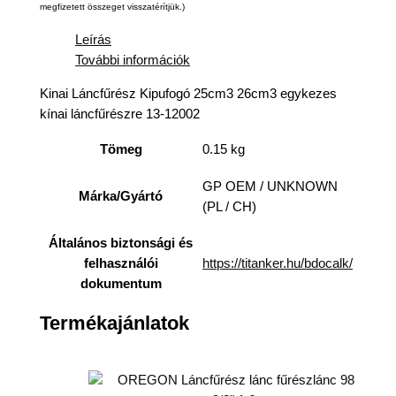
megfizetett összeget visszatérítjük.)
Leírás
További információk
Kinai Láncfűrész Kipufogó 25cm3 26cm3 egykezes
kínai láncfűrészre 13-12002
Tömeg
0.15 kg
GP OEM / UNKNOWN
Márka/Gyártó
(PL / CH)
Általános biztonsági és
https://titanker.hu/bdocalk/
felhasználói
dokumentum
Termékajánlatok