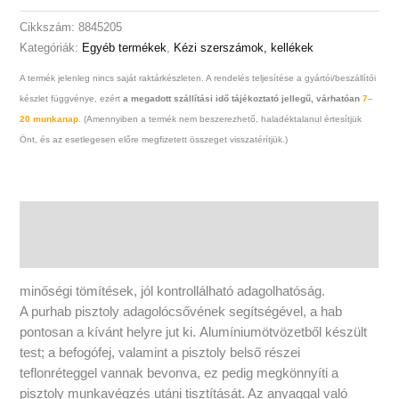
Cikkszám:
8845205
Kategóriák:
Egyéb termékek
,
Kézi szerszámok, kellékek
A termék jelenleg nincs saját raktárkészleten. A rendelés teljesítése a gyártói/beszállítói
készlet függvénye, ezért
a megadott szállítási idő tájékoztató jellegű, várhatóan
7–
20 munkanap.
(Amennyiben a termék nem beszerezhető, haladéktalanul értesítjük
Önt, és az esetlegesen előre megfizetett összeget visszatérítjük.)
Leírás
További információk
minőségi tömítések, jól kontrollálható adagolhatóság.
A purhab pisztoly adagolócsővének segítségével, a hab
pontosan a kívánt helyre jut ki. Alumíniumötvözetből készült
test; a befogófej, valamint a pisztoly belső részei
teflonréteggel vannak bevonva, ez pedig megkönnyíti a
pisztoly munkavégzés utáni tisztítását. Az anyaggal való