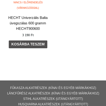
NINCS / ELŐRENDELÉS
(VÁRAKOZÁSSAL)
HECHT Univerzális Balta
üvegszálas 600 gramm
HECHT900600
3 190
Ft
KOSÁRBA TESZEM
FŰKASZA ALKATRÉSZEK (KÍNAI ÉS EGYÉB MÁRKÁKHOZ)
LÁNCFŰRÉSZ ALKATRÉSZEK (KÍNAI ÉS EGYÉB MÁRKÁKHOZ
)
STIHL ALKATRÉSZEK
(UTÁNGYÁRTOTT)
HUSQVARNA ALKATRÉSZEK (UTÁNGYÁRTOTT)