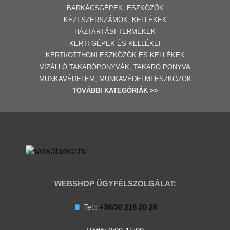
BARKÁCSGÉP
EK
,
ESZKÖZÖK
KÉZI SZERSZÁMOK, KELLÉKEK
HÁZTARTÁSI TERMÉKEK
KERTI GÉPE
K ÉS KELLÉKEI
KERTI/OTTHONI ESZKÖZÖK ÉS KELLÉKEK
VÍZÁLLÓ TAKARÓPONYVÁK, TAKARÓ PONYVA
MUNKAVÉDELEM, MUNKAVÉDELMI ESZKÖZÖK
TOVÁBBI
KATEGÓRI
ÁK
>>
WEBSHOP ÜGYFÉLSZOLGÁLAT:
Tel.:
+36/30 216 20 28