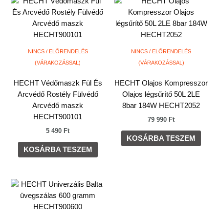
NINCS / ELŐRENDELÉS
NINCS / ELŐRENDELÉS
(VÁRAKOZÁSSAL)
(VÁRAKOZÁSSAL)
HECHT Védőmaszk Fül És
HECHT Olajos Kompresszor
Arcvédő Rostély Fülvédő
Olajos légsűrítő 50L 2LE
Arcvédő maszk
8bar 184W HECHT2052
HECHT900101
79 990
Ft
5 490
Ft
KOSÁRBA TESZEM
KOSÁRBA TESZEM