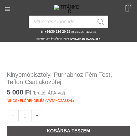
Skip
0
to
content
Products
search
📱
+36/30 216 20 28
(H-CS:9-15, P:10:30-15)
SZEMÉLYES ÁTVÉTEL/ÜZLET:
NYÍRACSÁD, KASSAI U. 9.
Kinyomópisztoly,
Purhabhoz
Kinyomópisztoly, Purhabhoz Fém Test,
Fém
Teflon Csatlakozófej
Test,
5 000
Ft
(bruttó, ÁFA-val)
Teflon
Csatlakozófej
NINCS / ELŐRENDELÉS (VÁRAKOZÁSSAL)
mennyiség
-
+
KOSÁRBA TESZEM