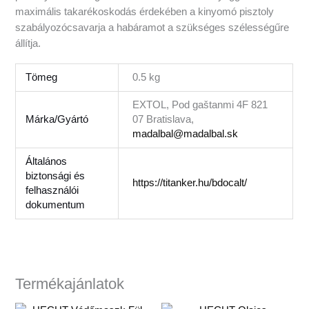
maximális takarékoskodás érdekében a kinyomó pisztoly
szabályozócsavarja a habáramot a szükséges szélességűre
állítja.
Tömeg
0.5 kg
EXTOL, Pod gaštanmi 4F 821
Márka/Gyártó
07 Bratislava,
madalbal@madalbal.sk
Általános
biztonsági és
https://titanker.hu/bdocalt/
felhasználói
dokumentum
Termékajánlatok