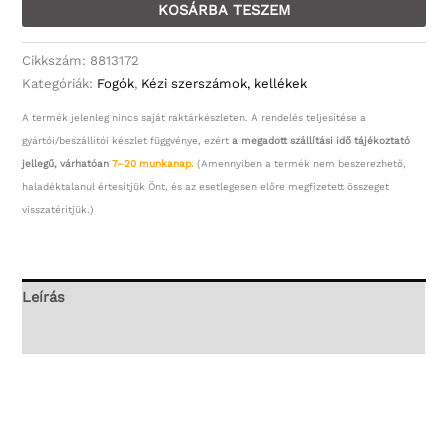
Szerszámtartó
KOSÁRBA TESZEM
mennyiség
Cikkszám:
8813172
Kategóriák:
Fogók
,
Kézi szerszámok, kellékek
A termék jelenleg nincs saját raktárkészleten. A rendelés teljesítése a
gyártói/beszállítói készlet függvénye, ezért
a megadott szállítási idő tájékoztató
jellegű, várhatóan
7–20 munkanap.
(Amennyiben a termék nem beszerezhető,
haladéktalanul értesítjük Önt, és az esetlegesen előre megfizetett összeget
visszatérítjük.)
Leírás
További információk