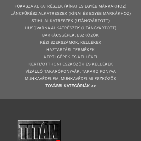
FŰKASZA ALKATRÉSZEK (KÍNAI ÉS EGYÉB MÁRKÁKHOZ)
LÁNCFŰRÉSZ ALKATRÉSZEK (KÍNAI ÉS EGYÉB MÁRKÁKHOZ
)
STIHL ALKATRÉSZEK
(UTÁNGYÁRTOTT)
HUSQVARNA ALKATRÉSZEK (UTÁNGYÁRTOTT)
BARKÁCSGÉP
EK
,
ESZKÖZÖK
KÉZI SZERSZÁMOK, KELLÉKEK
HÁZTARTÁSI TERMÉKEK
KERTI GÉPE
K ÉS KELLÉKEI
KERTI/OTTHONI ESZKÖZÖK ÉS KELLÉKEK
VÍZÁLLÓ TAKARÓPONYVÁK, TAKARÓ PONYVA
MUNKAVÉDELEM, MUNKAVÉDELMI ESZKÖZÖK
TOVÁBBI
KATEGÓRI
ÁK
>>