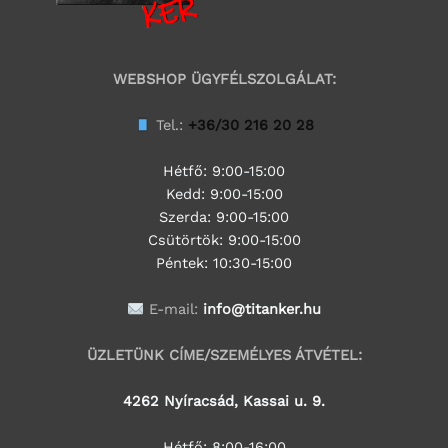
WEBSHOP ÜGYFÉLSZOLGÁLAT:
Tel.:
+36/30 216 20 28
Hétfő: 9:00-15:00
Kedd:
9:00-15:00
Szerda:
9:00-15:00
Csütörtök:
9:00-15:00
Péntek: 10:30-15:00
E-mail:
info@titanker.hu
ÜZLETÜNK CÍME/SZEMÉLYES ÁTVÉTEL:
4262 Nyíracsád, Kassai u. 9.
Hétfő: 8:00-16:00