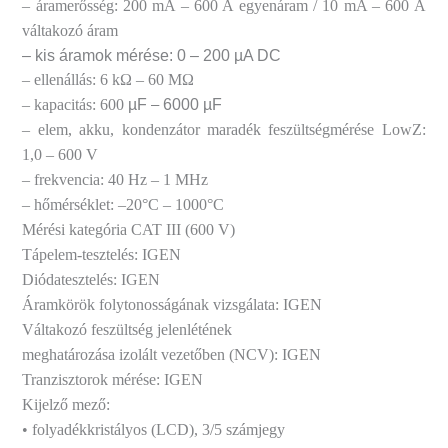
– áramerősség: 200 mA – 600 A egyenáram / 10 mA – 600 A
váltakozó áram
– kis áramok mérése: 0 – 200 µA DC
– ellenállás: 6 kΩ – 60 MΩ
– kapacitás: 600
µF
6000 µF
–
– elem, akku, kondenzátor maradék feszültségmérése LowZ:
1,0 – 600 V
– frekvencia: 40 Hz – 1 MHz
– hőmérséklet: –20°C – 1000°C
Mérési kategória CAT III (600 V)
Tápelem-tesztelés: IGEN
Diódatesztelés: IGEN
Áramkörök folytonosságának vizsgálata: IGEN
Váltakozó feszültség jelenlétének
meghatározása izolált vezetőben (NCV): IGEN
Tranzisztorok mérése: IGEN
Kijelző mező:
• folyadékkristályos (LCD), 3/5 számjegy