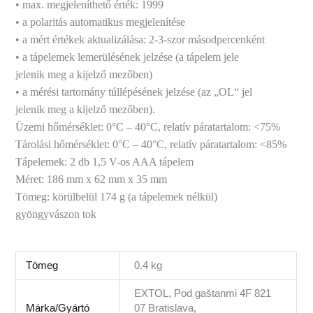
• max. megjeleníthető érték: 1999
• a polaritás automatikus megjelenítése
• a mért értékek aktualizálása: 2-3-szor másodpercenként
• a tápelemek lemerülésének jelzése (a tápelem jele
jelenik meg a kijelző mezőben)
• a mérési tartomány túllépésének jelzése (az „OL“ jel
jelenik meg a kijelző mezőben).
Üzemi hőmérséklet: 0°C – 40°C,
relatív páratartalom:
<75%
Tárolási hőmérséklet: 0°C – 40°C,
relatív páratartalom:
<85%
Tápelemek: 2 db 1,5 V
-os AAA tápelem
Méret: 186 mm x 62 mm x 35 mm
Tömeg: körülbelül 174 g
(a tápelemek nélkül)
gyöngyvászon tok
Tömeg
0.4 kg
EXTOL, Pod gaštanmi 4F 821
Márka/Gyártó
07 Bratislava,