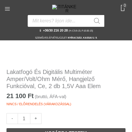
Skip
0
to
content
Products
search
📱
+36/30 216 20 28
(H-CS:9-15, P:10:30-15)
SZEMÉLYES ÁTVÉTEL/ÜZLET:
NYÍRACSÁD, KASSAI U. 9.
Lakatfogó
És
Lakatfogó És Digitális Multiméter
Digitális
Amper/Volt/Ohm Mérő, Hangjelző
Multiméter
Funkcióval, Ce, 2 db 1,5V Aaa Elem
Amper/Volt/Ohm
21 100
Ft
Mérő,
(bruttó, ÁFA-val)
Hangjelző
NINCS / ELŐRENDELÉS (VÁRAKOZÁSSAL)
Funkcióval,
Ce,
-
+
2
db