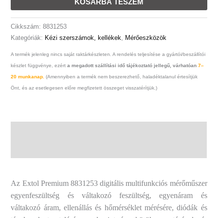
KOSÁRBA TESZEM
1,5V
Aaa
Cikkszám:
8831253
Elem
Kategóriák:
Kézi szerszámok, kellékek
,
Mérőeszközök
mennyiség
A termék jelenleg nincs saját raktárkészleten. A rendelés teljesítése a gyártói/beszállítói
készlet függvénye, ezért
a megadott szállítási idő tájékoztató jellegű, várhatóan
7–
20 munkanap.
(Amennyiben a termék nem beszerezhető, haladéktalanul értesítjük
Önt, és az esetlegesen előre megfizetett összeget visszatérítjük.)
Leírás
További információk
Az Extol Premium 8831253 digitális multifunkciós mérőműszer
egyenfeszültség és váltakozó feszültség, egyenáram és
váltakozó áram, ellenállás és hőmérséklet mérésére, diódák és