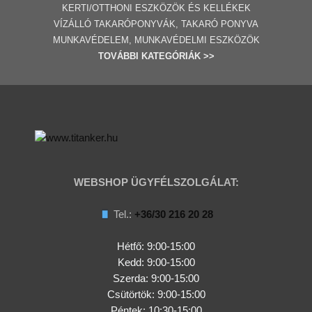
KERTI/OTTHONI ESZKÖZÖK ÉS KELLÉKEK
VÍZÁLLÓ TAKARÓPONYVÁK, TAKARÓ PONYVA
MUNKAVÉDELEM, MUNKAVÉDELMI ESZKÖZÖK
TOVÁBBI
KATEGÓRI
ÁK
>>
WEBSHOP ÜGYFÉLSZOLGÁLAT:
Tel.:
+36/30 216 20 28
Hétfő: 9:00-15:00
Kedd:
9:00-15:00
Szerda:
9:00-15:00
Csütörtök:
9:00-15:00
Péntek: 10:30-15:00