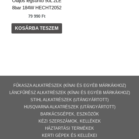
Olajos légsűrítő 50L 2LE
8bar 184W HECHT2052
79 990
Ft
KOSÁRBA TESZEM
FŰKASZA ALKATRÉSZEK (KÍNAI ÉS EGYÉB MÁRKÁKHOZ)
LÁNCFŰRÉSZ ALKATRÉSZEK (KÍNAI ÉS EGYÉB MÁRKÁKHOZ
)
STIHL ALKATRÉSZEK
(UTÁNGYÁRTOTT)
HUSQVARNA ALKATRÉSZEK (UTÁNGYÁRTOTT)
BARKÁCSGÉP
EK
,
ESZKÖZÖK
KÉZI SZERSZÁMOK, KELLÉKEK
HÁZTARTÁSI TERMÉKEK
KERTI GÉPE
K ÉS KELLÉKEI