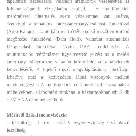
tápelemek tesztelésére, valamint áramkörök vezetésének és
folytonosságának vizsgálatára szolgál. A multifunkciós
mérőműszer túlterhelés elleni védelemmel van ellátva,
ezenkívül automatikus méréstartomány-beállítási funkcióval
(Auto Range) , az utoljára mért érték kijelző mezőben történő
megőrzése funkcióval (Data Hold), valamint automatikus
kikapcsolási funkcióval (Auto OFF) rendelkezik. A
multifunkciós mérőműszer figyelmeztető jelzést ad a mérési
tartomány túllépésekor, valamint információt ad a tápelemek
lemerüléséről. A kijelző mező megvilágításának lehetősége
lehetővé teszi a kedvezőtlen látási viszonyok melletti
munkavégzést is. A multifunkciós mérőműszer jól használható a
műhelyekben, a laboratóriumokban, a háztartásokban stb. 2
db
1,5V AAA elemmel szállítjuk
Mérhető fizikai mennyiségek:
– feszültség: 1 mV – 600 V
egyenfeszültség /
váltakozó
feszültség