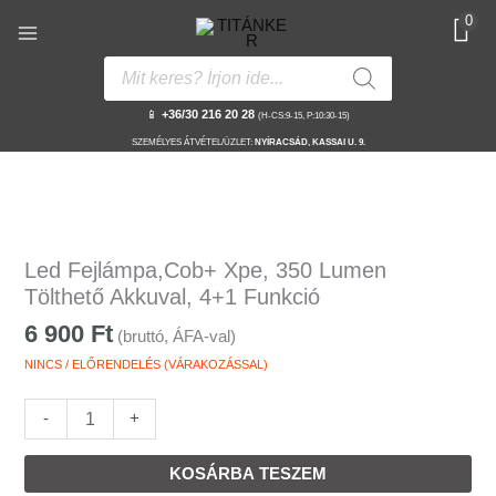
Skip
0
to
content
Products
search
📱
+36/30 216 20 28
(H-CS:9-15, P:10:30-15)
SZEMÉLYES ÁTVÉTEL/ÜZLET:
NYÍRACSÁD, KASSAI U. 9.
Led
Fejlámpa,Cob+
Led Fejlámpa,Cob+ Xpe, 350 Lumen
Xpe,
Tölthető Akkuval, 4+1 Funkció
350
6 900
Ft
(bruttó, ÁFA-val)
Lumen
Tölthető
NINCS / ELŐRENDELÉS (VÁRAKOZÁSSAL)
Akkuval,
4+1
-
+
Funkció
mennyiség
KOSÁRBA TESZEM