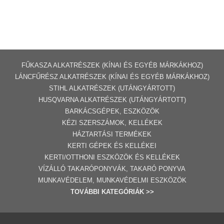
FŰKASZA ALKATRÉSZEK (KÍNAI ÉS EGYÉB MÁRKÁKHOZ)
LÁNCFŰRÉSZ ALKATRÉSZEK (KÍNAI ÉS EGYÉB MÁRKÁKHOZ
)
STIHL ALKATRÉSZEK
(UTÁNGYÁRTOTT)
HUSQVARNA ALKATRÉSZEK (UTÁNGYÁRTOTT)
BARKÁCSGÉP
EK
,
ESZKÖZÖK
KÉZI SZERSZÁMOK, KELLÉKEK
HÁZTARTÁSI TERMÉKEK
KERTI GÉPE
K ÉS KELLÉKEI
KERTI/OTTHONI ESZKÖZÖK ÉS KELLÉKEK
VÍZÁLLÓ TAKARÓPONYVÁK, TAKARÓ PONYVA
MUNKAVÉDELEM, MUNKAVÉDELMI ESZKÖZÖK
TOVÁBBI
KATEGÓRI
ÁK
>>