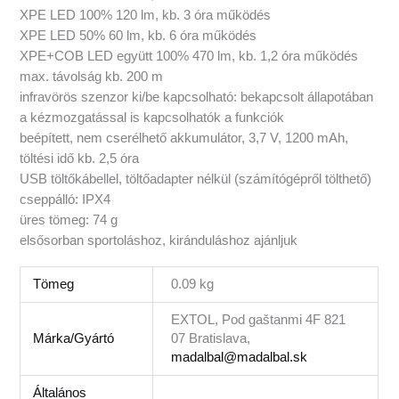
XPE LED 100% 120 lm, kb. 3 óra működés
XPE LED 50% 60 lm, kb. 6 óra működés
XPE+COB LED együtt 100% 470 lm, kb. 1,2 óra működés
max. távolság kb. 200 m
infravörös szenzor ki/be kapcsolható: bekapcsolt állapotában
a kézmozgatással is kapcsolhatók a funkciók
beépített, nem cserélhető akkumulátor, 3,7 V, 1200 mAh,
töltési idő kb. 2,5 óra
USB töltőkábellel, töltőadapter nélkül (számítógépről tölthető)
cseppálló: IPX4
üres tömeg: 74 g
elsősorban sportoláshoz, kiránduláshoz ajánljuk
Tömeg
0.09 kg
EXTOL, Pod gaštanmi 4F 821
Márka/Gyártó
07 Bratislava,
madalbal@madalbal.sk
Általános