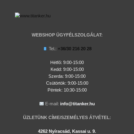
WEBSHOP ÜGYFÉLSZOLGÁLAT:
Tel.:
+36/30 216 20 28
Hétfő: 9:00-15:00
Kedd:
9:00-15:00
Szerda:
9:00-15:00
Csütörtök:
9:00-15:00
Péntek: 10:30-15:00
E-mail:
info@titanker.hu
ÜZLETÜNK CÍME/SZEMÉLYES ÁTVÉTEL:
4262 Nyíracsád, Kassai u. 9.