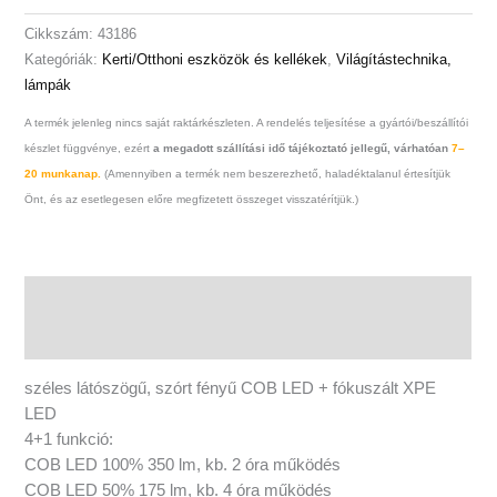
Cikkszám:
43186
Kategóriák:
Kerti/Otthoni eszközök és kellékek
,
Világítástechnika,
lámpák
A termék jelenleg nincs saját raktárkészleten. A rendelés teljesítése a gyártói/beszállítói
készlet függvénye, ezért
a megadott szállítási idő tájékoztató jellegű, várhatóan
7–
20 munkanap.
(Amennyiben a termék nem beszerezhető, haladéktalanul értesítjük
Önt, és az esetlegesen előre megfizetett összeget visszatérítjük.)
Leírás
További információk
széles látószögű, szórt fényű COB LED + fókuszált XPE
LED
4+1 funkció:
COB LED 100% 350 lm, kb. 2 óra működés
COB LED 50% 175 lm, kb. 4 óra működés