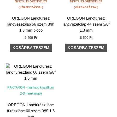
NINCS / ELŐRENDELÉS
NINCS / ELŐRENDELÉS
(VÁRAKOZÁSSAL)
(VÁRAKOZÁSSAL)
OREGON Láncfűrész
OREGON Láncfűrész
láncvezetőlap 56 szem 3/8″
láncvezetőlap 44 szem 3/8”
1,3 mm picco
1,3 mm
9 400
Ft
6 500
Ft
KOSÁRBA TESZEM
KOSÁRBA TESZEM
RAKTÁRON - (várható kiszállítás:
2-3 munkanap)
OREGON Láncfűrész lánc
fűrészlánc 60 szem 3/8″ 1,6
mm