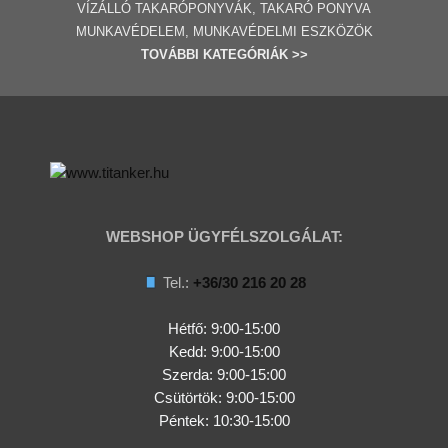
VÍZÁLLÓ TAKARÓPONYVÁK, TAKARÓ PONYVA
MUNKAVÉDELEM, MUNKAVÉDELMI ESZKÖZÖK
TOVÁBBI
KATEGÓRI
ÁK
>>
WEBSHOP ÜGYFÉLSZOLGÁLAT:
Tel.:
+36/30 216 20 28
Hétfő: 9:00-15:00
Kedd:
9:00-15:00
Szerda:
9:00-15:00
Csütörtök:
9:00-15:00
Péntek: 10:30-15:00