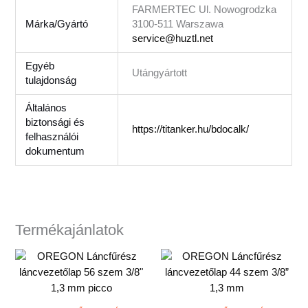
FARMERTEC Ul. Nowogrodzka
Márka/Gyártó
3100-511 Warszawa
service@huztl.net
Egyéb
Utángyártott
tulajdonság
Általános
biztonsági és
https://titanker.hu/bdocalk/
felhasználói
dokumentum
Termékajánlatok