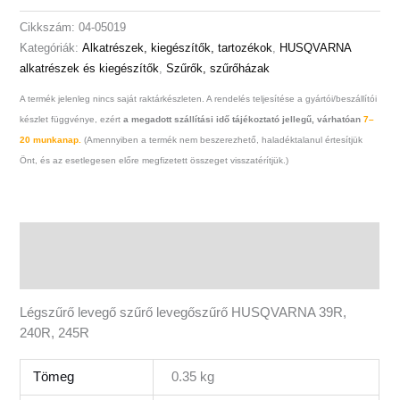
Cikkszám:
04-05019
Kategóriák:
Alkatrészek, kiegészítők, tartozékok
,
HUSQVARNA
alkatrészek és kiegészítők
,
Szűrők, szűrőházak
A termék jelenleg nincs saját raktárkészleten. A rendelés teljesítése a gyártói/beszállítói
készlet függvénye, ezért
a megadott szállítási idő tájékoztató jellegű, várhatóan
7–
20 munkanap.
(Amennyiben a termék nem beszerezhető, haladéktalanul értesítjük
Önt, és az esetlegesen előre megfizetett összeget visszatérítjük.)
Leírás
További információk
Légszűrő levegő szűrő levegőszűrő HUSQVARNA 39R,
240R, 245R
Tömeg
0.35 kg