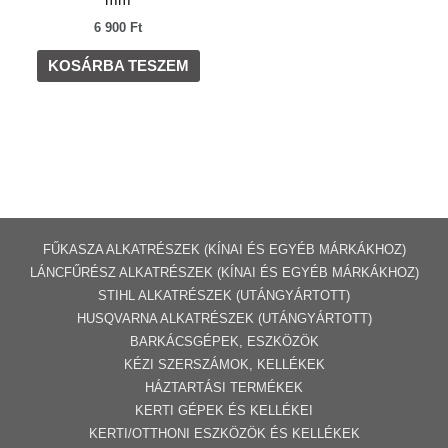
6 900
Ft
KOSÁRBA TESZEM
FŰKASZA ALKATRÉSZEK (KÍNAI ÉS EGYÉB MÁRKÁKHOZ)
LÁNCFŰRÉSZ ALKATRÉSZEK (KÍNAI ÉS EGYÉB MÁRKÁKHOZ
)
STIHL ALKATRÉSZEK
(UTÁNGYÁRTOTT)
HUSQVARNA ALKATRÉSZEK (UTÁNGYÁRTOTT)
BARKÁCSGÉP
EK
,
ESZKÖZÖK
KÉZI SZERSZÁMOK, KELLÉKEK
HÁZTARTÁSI TERMÉKEK
KERTI GÉPE
K ÉS KELLÉKEI
KERTI/OTTHONI ESZKÖZÖK ÉS KELLÉKEK