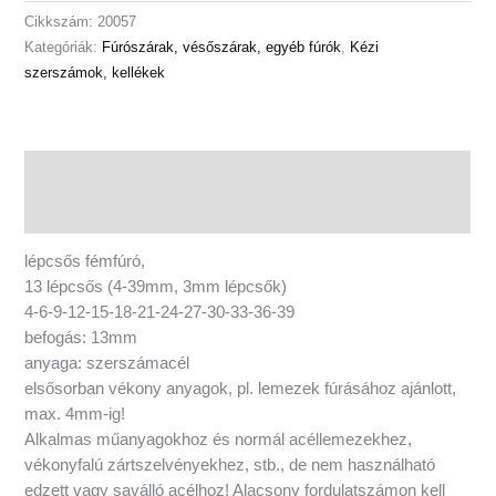
Bef:
Cikkszám:
20057
13mm
Kategóriák:
Fúrószárak, vésőszárak, egyéb fúrók
,
Kézi
Max
szerszámok, kellékek
4mm
mennyiség
Leírás
További információk
lépcsős fémfúró,
13 lépcsős (4-39mm, 3mm lépcsők)
4-6-9-12-15-18-21-24-27-30-33-36-39
befogás: 13mm
anyaga: szerszámacél
elsősorban vékony anyagok, pl. lemezek fúrásához ajánlott,
max. 4mm-ig!
Alkalmas műanyagokhoz és normál acéllemezekhez,
vékonyfalú zártszelvényekhez, stb., de nem használható
edzett vagy saválló acélhoz! Alacsony fordulatszámon kell