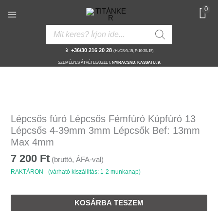
Skip
0
to
content
Products
search
📱
+36/30 216 20 28
(H-CS:9-15, P:10:30-15)
SZEMÉLYES ÁTVÉTEL/ÜZLET:
NYÍRACSÁD, KASSAI U. 9.
Lépcsős
fúró
Lépcsős fúró Lépcsős Fémfúró Kúpfúró 13
Lépcsős
Lépcsős 4-39mm 3mm Lépcsők Bef: 13mm
Fémfúró
Max 4mm
Kúpfúró
7 200
Ft
13
(bruttó, ÁFA-val)
Lépcsős
RAKTÁRON - (várható kiszállítás: 1-2 munkanap)
4-
39mm
KOSÁRBA TESZEM
3mm
Lépcsők