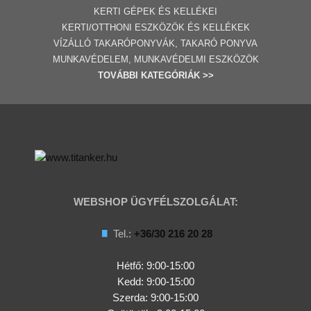
KERTI GÉPE
K ÉS KELLÉKEI
KERTI/OTTHONI ESZKÖZÖK ÉS KELLÉKEK
VÍZÁLLÓ TAKARÓPONYVÁK, TAKARÓ PONYVA
MUNKAVÉDELEM, MUNKAVÉDELMI ESZKÖZÖK
TOVÁBBI
KATEGÓRI
ÁK
>>
WEBSHOP ÜGYFÉLSZOLGÁLAT:
Tel.:
+36/30 216 20 28
Hétfő: 9:00-15:00
Kedd:
9:00-15:00
Szerda:
9:00-15:00