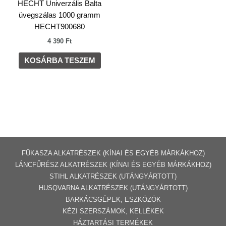
HECHT Univerzális Balta
üvegszálas 1000 gramm
HECHT900680
4 390
Ft
KOSÁRBA TESZEM
FŰKASZA ALKATRÉSZEK (KÍNAI ÉS EGYÉB MÁRKÁKHOZ)
LÁNCFŰRÉSZ ALKATRÉSZEK (KÍNAI ÉS EGYÉB MÁRKÁKHOZ
)
STIHL ALKATRÉSZEK
(UTÁNGYÁRTOTT)
HUSQVARNA ALKATRÉSZEK (UTÁNGYÁRTOTT)
BARKÁCSGÉP
EK
,
ESZKÖZÖK
KÉZI SZERSZÁMOK, KELLÉKEK
HÁZTARTÁSI TERMÉKEK