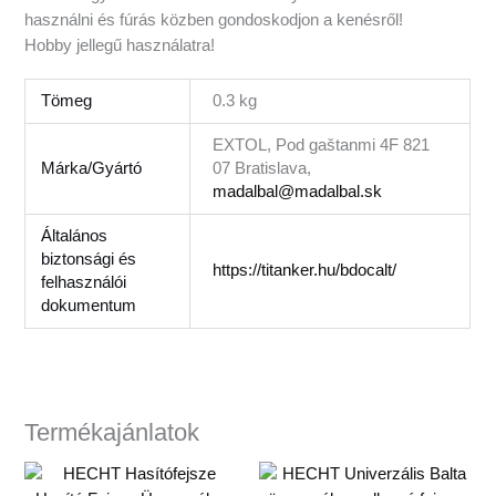
használni és fúrás közben gondoskodjon a kenésről!
Hobby jellegű használatra!
Tömeg
0.3 kg
EXTOL, Pod gaštanmi 4F 821
Márka/Gyártó
07 Bratislava,
madalbal@madalbal.sk
Általános
biztonsági és
https://titanker.hu/bdocalt/
felhasználói
dokumentum
Termékajánlatok