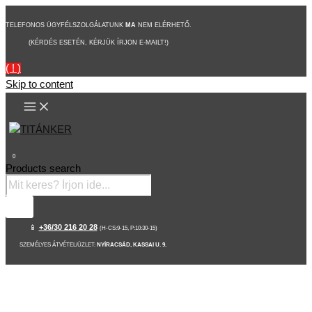
TELEFONOS ÜGYFÉLSZOLGÁLATUNK
MA
NEM ELÉRHETŐ.
(KÉRDÉS ESETÉN, KÉRJÜK ÍRJON E-MAILT!)
( ! )
Skip to content
0
Products search
📱
+36/30 216 20 28
(H-CS:9-15, P:10:30-15)
SZEMÉLYES ÁTVÉTEL/ÜZLET:
NYÍRACSÁD, KASSAI U. 9.