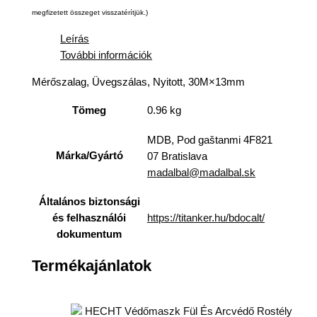
megfizetett összeget visszatérítjük.)
Leírás
További információk
Mérőszalag, Üvegszálas, Nyitott, 30M×13mm
Tömeg
0.96 kg
MDB, Pod gaštanmi 4F821
Márka/Gyártó
07 Bratislava
madalbal@madalbal.sk
Általános biztonsági
https://titanker.hu/bdocalt/
és felhasználói
dokumentum
Termékajánlatok