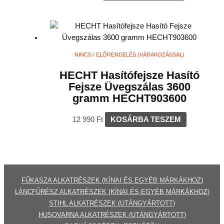
NINCS / ELŐRENDELÉS (VÁRAKOZÁSSAL)
HECHT Hasítófejsze Hasító
Fejsze Üvegszálas 3600
gramm HECHT903600
12 990
Ft
KOSÁRBA TESZEM
FŰKASZA ALKATRÉSZEK (KÍNAI ÉS EGYÉB MÁRKÁKHOZ)
LÁNCFŰRÉSZ ALKATRÉSZEK (KÍNAI ÉS EGYÉB MÁRKÁKHOZ
)
STIHL ALKATRÉSZEK
(UTÁNGYÁRTOTT)
HUSQVARNA ALKATRÉSZEK (UTÁNGYÁRTOTT)