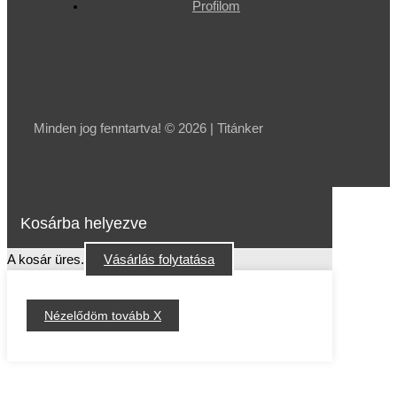
Profilom
Minden jog fenntartva! © 2026 | Titánker
Kosárba helyezve
A kosár üres.
Vásárlás folytatása
Nézelődöm tovább X