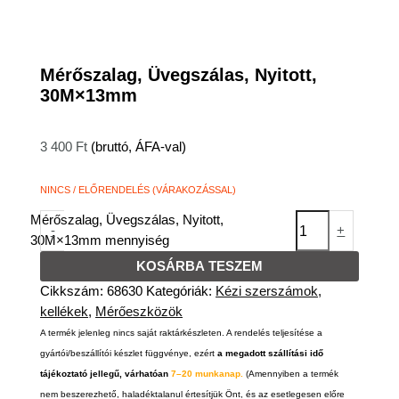
Mérőszalag, Üvegszálas, Nyitott,
30M×13mm
3 400
Ft
(bruttó, ÁFA-val)
NINCS / ELŐRENDELÉS (VÁRAKOZÁSSAL)
Mérőszalag, Üvegszálas, Nyitott,
-
+
30M×13mm mennyiség
KOSÁRBA TESZEM
Cikkszám:
68630
Kategóriák:
Kézi szerszámok,
kellékek
,
Mérőeszközök
A termék jelenleg nincs saját raktárkészleten. A rendelés teljesítése a
gyártói/beszállítói készlet függvénye, ezért
a megadott szállítási idő
tájékoztató jellegű, várhatóan
7–20 munkanap.
(Amennyiben a termék
nem beszerezhető, haladéktalanul értesítjük Önt, és az esetlegesen előre