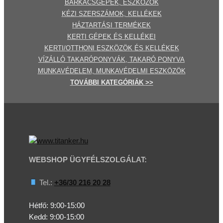
BARKÁCSGÉP
EK
,
ESZKÖZÖK
KÉZI SZERSZÁMOK, KELLÉKEK
HÁZTARTÁSI TERMÉKEK
KERTI GÉPE
K ÉS KELLÉKEI
KERTI/OTTHONI ESZKÖZÖK ÉS KELLÉKEK
VÍZÁLLÓ TAKARÓPONYVÁK, TAKARÓ PONYVA
MUNKAVÉDELEM, MUNKAVÉDELMI ESZKÖZÖK
TOVÁBBI
KATEGÓRI
ÁK
>>
WEBSHOP ÜGYFÉLSZOLGÁLAT:
Tel.:
+36/30 216 20 28
Hétfő: 9:00-15:00
Kedd:
9:00-15:00