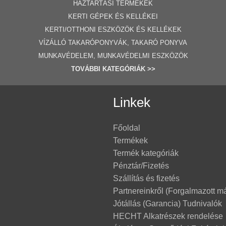
HÁZTARTÁSI TERMÉKEK
KERTI GÉPE
K ÉS KELLÉKEI
KERTI/OTTHONI ESZKÖZÖK ÉS KELLÉKEK
VÍZÁLLÓ TAKARÓPONYVÁK, TAKARÓ PONYVA
MUNKAVÉDELEM, MUNKAVÉDELMI ESZKÖZÖK
TOVÁBBI
KATEGÓRI
ÁK
>>
Linkek
Főoldal
Termékek
Termék kategóriák
Pénztár/Fizetés
Szállítás és fizetés
Partnereinkről (Forgalmazott m
Jótállás (Garancia) Tudnivalók
HECHT Alkatrészek rendelése