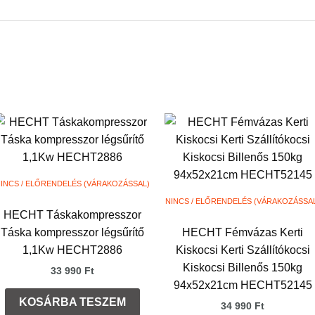
INCS / ELŐRENDELÉS (VÁRAKOZÁSSAL)
NINCS / ELŐRENDELÉS (VÁRAKOZÁSSA
HECHT Táskakompresszor
Táska kompresszor légsűrítő
HECHT Fémvázas Kerti
1,1Kw HECHT2886
Kiskocsi Kerti Szállítókocsi
Kiskocsi Billenős 150kg
33 990
Ft
94x52x21cm HECHT52145
KOSÁRBA TESZEM
34 990
Ft