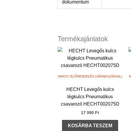
dokumentum
Termékajánlatok
NINCS / ELŐRENDELÉS (VÁRAKOZÁSSAL)
N
HECHT Levegős kulcs
légkulcs Pneumatikus
csavarozó HECHT002075D
17 990
Ft
KOSÁRBA TESZEM