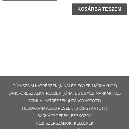
KOSÁRBA TESZEM
FŰKASZA ALKATRÉSZEK (KÍNAI ÉS EGYÉB MÁRKÁKHOZ)
LÁNCFŰRÉSZ ALKATRÉSZEK (KÍNAI ÉS EGYÉB MÁRKÁKHOZ
)
STIHL ALKATRÉSZEK
(UTÁNGYÁRTOTT)
HUSQVARNA ALKATRÉSZEK (UTÁNGYÁRTOTT)
BARKÁCSGÉP
EK
,
ESZKÖZÖK
KÉZI SZERSZÁMOK, KELLÉKEK