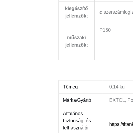
kiegészítő
⌀ szerszámfogl
jellemzők:
P150
műszaki
jellemzők:
Gravírfej, gyémántfej
Tömeg
0.14 kg
Márka/Gyártó
EXTOL, Pod
Általános
biztonsági és
https://tita
felhasználói