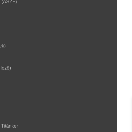
k (ÁSZF)
ek)
lező)
 Titánker