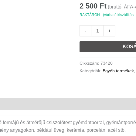
köszörű
2 500
Ft
(bruttó, ÁFA-
csiszolófej
RAKTÁRON - (várható kiszállítás:
gravírozó
fej
-
+
szett
3,2mm
KOSÁ
gyémánt
fej
Cikkszám:
73420
mennyiség
Kategóriák:
Egyéb termékek
 formájú és átmérőjű csiszolótest gyémántporral, gyémántporré
y anyagokon, például üveg, kerámia, porcelán, acél stb.