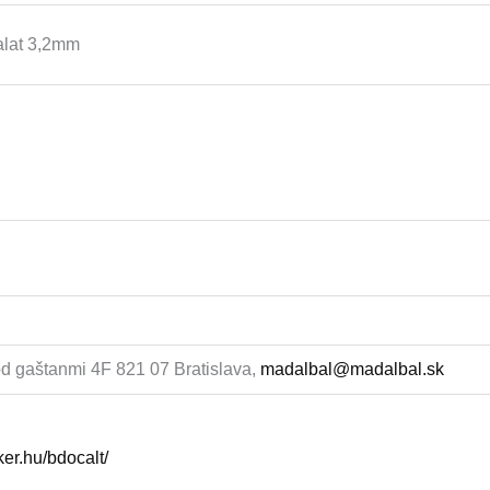
alat 3,2mm
 gaštanmi 4F 821 07 Bratislava,
madalbal@madalbal.sk
nker.hu/bdocalt/