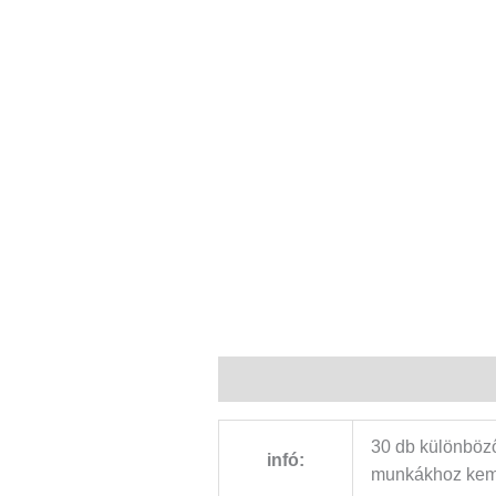
Leírás
További információk
30 db különböző
infó:
munkákhoz kemén