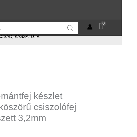
0
SÁD, KASSAI U. 9.
mántfej készlet
köszörű csiszolófej
 szett 3,2mm