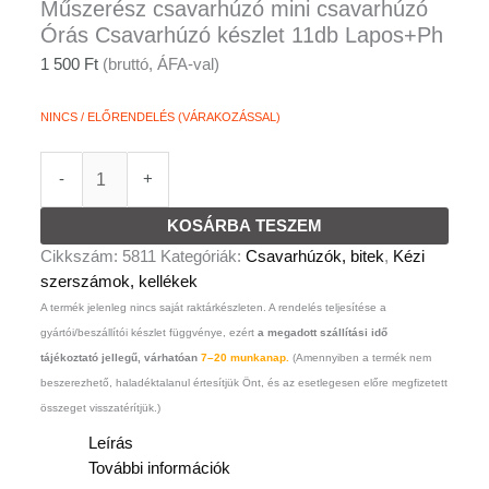
Műszerész csavarhúzó mini csavarhúzó
Órás Csavarhúzó készlet 11db Lapos+Ph
1 500
Ft
(bruttó, ÁFA-val)
NINCS / ELŐRENDELÉS (VÁRAKOZÁSSAL)
-
+
KOSÁRBA TESZEM
Cikkszám:
5811
Kategóriák:
Csavarhúzók, bitek
,
Kézi
szerszámok, kellékek
A termék jelenleg nincs saját raktárkészleten. A rendelés teljesítése a
gyártói/beszállítói készlet függvénye, ezért
a megadott szállítási idő
tájékoztató jellegű, várhatóan
7–20 munkanap.
(Amennyiben a termék nem
beszerezhető, haladéktalanul értesítjük Önt, és az esetlegesen előre megfizetett
összeget visszatérítjük.)
Leírás
További információk