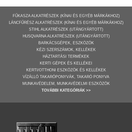
FŰKASZA ALKATRÉSZEK (KÍNAI ÉS EGYÉB MÁRKÁKHOZ)
LÁNCFŰRÉSZ ALKATRÉSZEK (KÍNAI ÉS EGYÉB MÁRKÁKHOZ
)
STIHL ALKATRÉSZEK
(UTÁNGYÁRTOTT)
HUSQVARNA ALKATRÉSZEK (UTÁNGYÁRTOTT)
BARKÁCSGÉP
EK
,
ESZKÖZÖK
KÉZI SZERSZÁMOK, KELLÉKEK
HÁZTARTÁSI TERMÉKEK
KERTI GÉPE
K ÉS KELLÉKEI
KERTI/OTTHONI ESZKÖZÖK ÉS KELLÉKEK
VÍZÁLLÓ TAKARÓPONYVÁK, TAKARÓ PONYVA
MUNKAVÉDELEM, MUNKAVÉDELMI ESZKÖZÖK
TOVÁBBI
KATEGÓRI
ÁK
>>