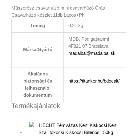
Műszerész csavarhúzó mini csavarhúzó Órás
Csavarhúzó készlet 11db Lapos+Ph
Tömeg
0.21 kg
MDB, Pod gaštanmi
4F821 07 Bratislava
Márka/Gyártó
madalbal@madalbal.sk
Általános
biztonsági és
https://titanker.hu/bdocalt/
felhasználói
dokumentum
Termékajánlatok