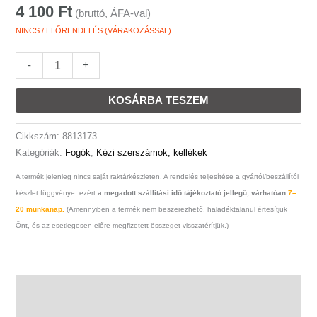
4 100
Ft
5749,
(bruttó, ÁFA-val)
Cv,
NINCS / ELŐRENDELÉS (VÁRAKOZÁSSAL)
Duál
Piros/Sárga
-
+
Nyél,
Akasztós
KOSÁRBA TESZEM
Szerszámtartó
mennyiség
Cikkszám:
8813173
Kategóriák:
Fogók
,
Kézi szerszámok, kellékek
A termék jelenleg nincs saját raktárkészleten. A rendelés teljesítése a gyártói/beszállítói
készlet függvénye, ezért
a megadott szállítási idő tájékoztató jellegű, várhatóan
7–
20 munkanap.
(Amennyiben a termék nem beszerezhető, haladéktalanul értesítjük
Önt, és az esetlegesen előre megfizetett összeget visszatérítjük.)
Leírás
További információk