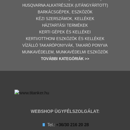
HUSQVARNA ALKATRÉSZEK (UTÁNGYÁRTOTT)
BARKÁCSGÉP
EK
,
ESZKÖZÖK
KÉZI SZERSZÁMOK, KELLÉKEK
HÁZTARTÁSI TERMÉKEK
KERTI GÉPE
K ÉS KELLÉKEI
KERTI/OTTHONI ESZKÖZÖK ÉS KELLÉKEK
VÍZÁLLÓ TAKARÓPONYVÁK, TAKARÓ PONYVA
MUNKAVÉDELEM, MUNKAVÉDELMI ESZKÖZÖK
TOVÁBBI
KATEGÓRI
ÁK
>>
WEBSHOP ÜGYFÉLSZOLGÁLAT:
Tel.:
+36/30 216 20 28