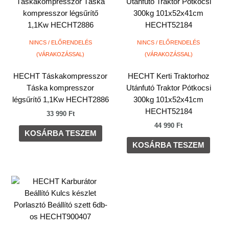
NINCS / ELŐRENDELÉS
NINCS / ELŐRENDELÉS
(VÁRAKOZÁSSAL)
(VÁRAKOZÁSSAL)
HECHT Táskakompresszor
HECHT Kerti Traktorhoz
Táska kompresszor
Utánfutó Traktor Pótkocsi
légsűrítő 1,1Kw HECHT2886
300kg 101x52x41cm
HECHT52184
33 990
Ft
44 990
Ft
KOSÁRBA TESZEM
KOSÁRBA TESZEM