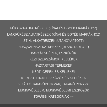
FŰKASZA ALKATRÉSZEK (KÍNAI ÉS EGYÉB MÁRKÁKHOZ)
LÁNCFŰRÉSZ ALKATRÉSZEK (KÍNAI ÉS EGYÉB MÁRKÁKHOZ
)
STIHL ALKATRÉSZEK
(UTÁNGYÁRTOTT)
HUSQVARNA ALKATRÉSZEK (UTÁNGYÁRTOTT)
BARKÁCSGÉP
EK
,
ESZKÖZÖK
KÉZI SZERSZÁMOK, KELLÉKEK
HÁZTARTÁSI TERMÉKEK
KERTI GÉPE
K ÉS KELLÉKEI
KERTI/OTTHONI ESZKÖZÖK ÉS KELLÉKEK
VÍZÁLLÓ TAKARÓPONYVÁK, TAKARÓ PONYVA
MUNKAVÉDELEM, MUNKAVÉDELMI ESZKÖZÖK
TOVÁBBI
KATEGÓRI
ÁK
>>