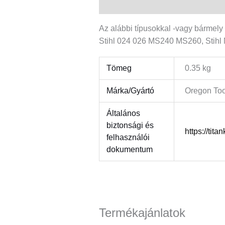
Leírás
További információk
Az alábbi típusokkal -vagy bármely
Stihl 024 026 MS240 MS260, Stihl
Tömeg
0.35 kg
Márka/Gyártó
Oregon Too
Általános
biztonsági és
https://tita
felhasználói
dokumentum
Termékajánlatok