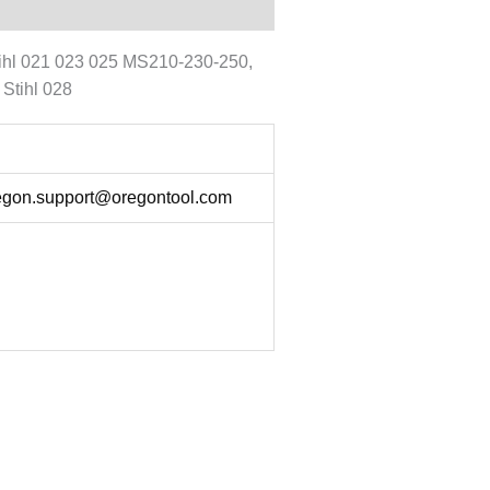
Stihl 021 023 025 MS210-230-250,
Stihl 028
egon.support@oregontool.com