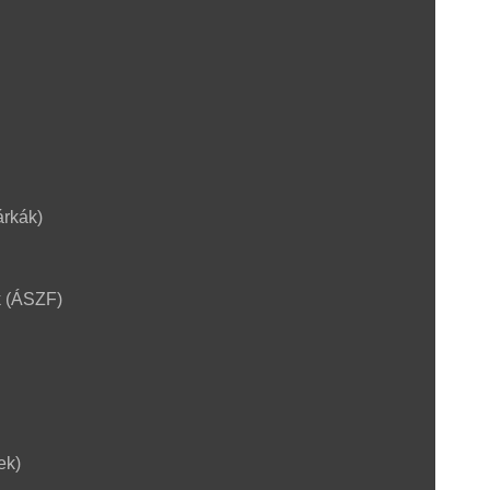
árkák)
k (ÁSZF)
ek)