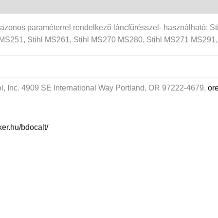
 azonos paraméterrel rendelkező láncfűrésszel- használható: 
 MS251, Stihl MS261, Stihl MS270 MS280, Stihl MS271 MS291, 
l, Inc. 4909 SE International Way Portland, OR 97222-4679,
or
nker.hu/bdocalt/