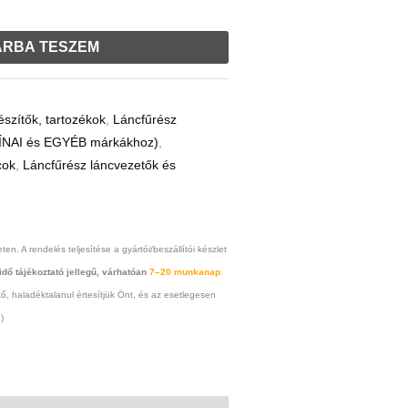
RBA TESZEM
észítők, tartozékok
,
Láncfűrész
(KÍNAI és EGYÉB márkákhoz)
,
cok
,
Láncfűrész láncvezetők és
ten. A rendelés teljesítése a gyártói/beszállítói készlet
 idő tájékoztató jellegű, várhatóan
7–20 munkanap.
 haladéktalanul értesítjük Önt, és az esetlegesen
)