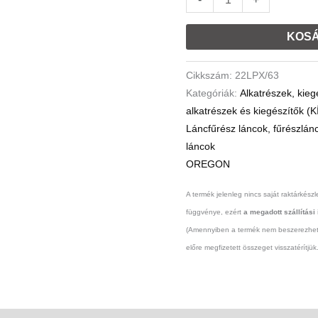
mennyiség
KOSÁ
Cikkszám:
22LPX/63
Kategóriák:
Alkatrészek, kieg
alkatrészek és kiegészítők 
Láncfűrész láncok, fűrészlán
láncok
OREGON
A termék jelenleg nincs saját raktárkészle
függvénye, ezért
a megadott szállítási
(Amennyiben a termék nem beszerezhető,
előre megfizetett összeget visszatérítjük.