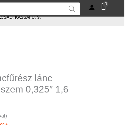
0
SÁD, KASSAI U. 9.
fűrész lánc
 szem 0,325″ 1,6
val)
ÁSSAL)