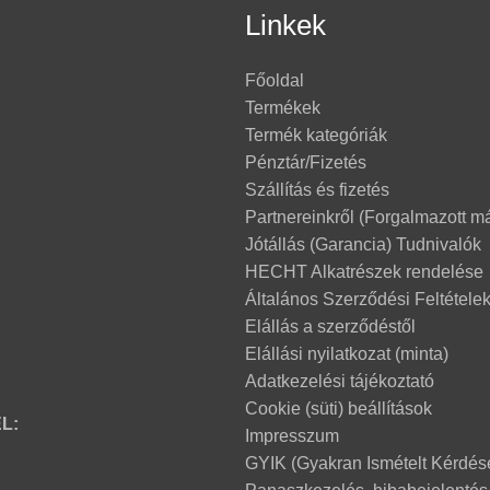
Linkek
Főoldal
Termékek
Termék kategóriák
Pénztár/Fizetés
Szállítás és fizetés
Partnereinkről (Forgalmazott m
Jótállás (Garancia) Tudnivalók
HECHT Alkatrészek rendelése
Általános Szerződési Feltétele
Elállás a szerződéstől
Elállási nyilatkozat (minta)
Adatkezelési tájékoztató
Cookie (süti) beállítások
L:
Impresszum
GYIK (Gyakran Ismételt Kérdés