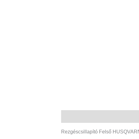
Leírás
További információk
Rezgéscsillapító Felső HUSQVARNA