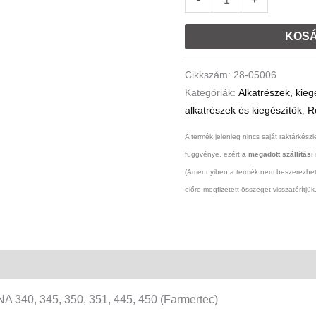
(Farmertec)
mennyiség
KOSÁ
Cikkszám:
28-05006
Kategóriák:
Alkatrészek, kieg
alkatrészek és kiegészítők
,
R
A termék jelenleg nincs saját raktárkészle
függvénye, ezért
a megadott szállítási
(Amennyiben a termék nem beszerezhető,
előre megfizetett összeget visszatérítjük.
 340, 345, 350, 351, 445, 450 (Farmertec)