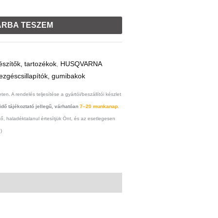
RBA TESZEM
észítők, tartozékok
,
HUSQVARNA
ezgéscsillapítók, gumibakok
ten. A rendelés teljesítése a gyártói/beszállítói készlet
 idő tájékoztató jellegű, várhatóan
7–20 munkanap.
 haladéktalanul értesítjük Önt, és az esetlegesen
)