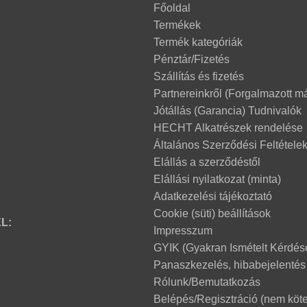
Főoldal
Termékek
Termék kategóriák
Pénztár/Fizetés
Szállítás és fizetés
Partnereinkről (Forgalmazott m
Jótállás (Garancia) Tudnivalók
HECHT Alkatrészek rendelése
Általános Szerződési Feltétele
Elállás a szerződéstől
Elállási nyilatkozat (minta)
Adatkezelési tájékoztató
Cookie (süti) beállítások
L:
Impresszum
GYIK (Gyakran Ismételt Kérdés
Panaszkezelés, hibabejelentés
Rólunk/Bemutatkozás
Belépés/Regisztráció (nem köte