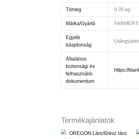
Tömeg
0.35 kg
Márka/Gyártó
FARMERTEC
Egyéb
Utángyártot
tulajdonság
Általános
biztonsági és
https://tita
felhasználói
dokumentum
Termékajánlatok