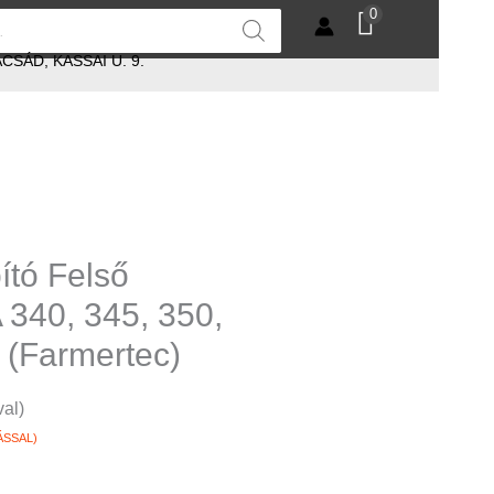
0
SÁD, KASSAI U. 9.
ító Felső
40, 345, 350,
 (Farmertec)
val)
ÁSSAL)