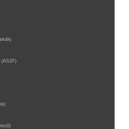
árkák)
k (ÁSZF)
ek)
lező)