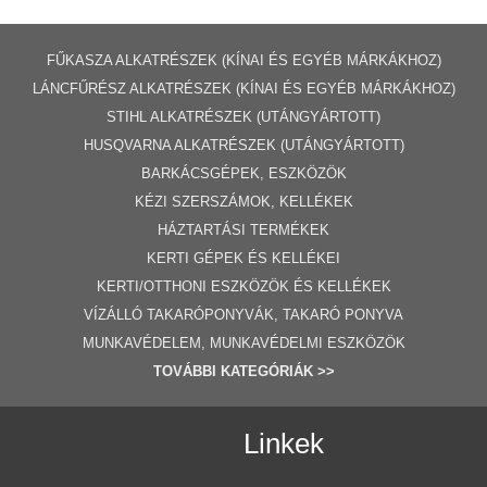
FŰKASZA ALKATRÉSZEK (KÍNAI ÉS EGYÉB MÁRKÁKHOZ)
LÁNCFŰRÉSZ ALKATRÉSZEK (KÍNAI ÉS EGYÉB MÁRKÁKHOZ
)
STIHL ALKATRÉSZEK
(UTÁNGYÁRTOTT)
HUSQVARNA ALKATRÉSZEK (UTÁNGYÁRTOTT)
BARKÁCSGÉP
EK
,
ESZKÖZÖK
KÉZI SZERSZÁMOK, KELLÉKEK
HÁZTARTÁSI TERMÉKEK
KERTI GÉPE
K ÉS KELLÉKEI
KERTI/OTTHONI ESZKÖZÖK ÉS KELLÉKEK
VÍZÁLLÓ TAKARÓPONYVÁK, TAKARÓ PONYVA
MUNKAVÉDELEM, MUNKAVÉDELMI ESZKÖZÖK
TOVÁBBI
KATEGÓRI
ÁK
>>
Linkek