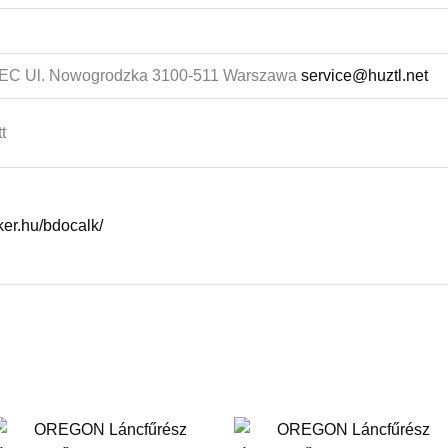
 Ul. Nowogrodzka 3100-511 Warszawa
service@huztl.net
t
nker.hu/bdocalk/