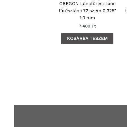
OREGON Láncfűrész lánc
fűrészlánc 72 szem 0,325″
1,3 mm
7 400
Ft
KOSÁRBA TESZEM