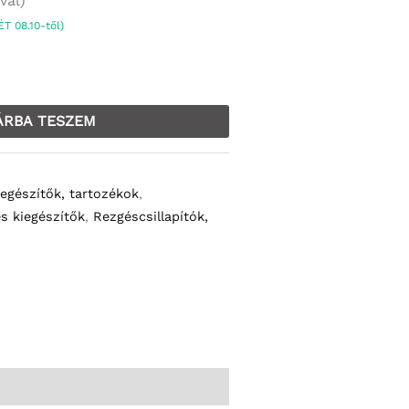
val)
T 08.10-től)
ÁRBA TESZEM
iegészítők, tartozékok
,
s kiegészítők
,
Rezgéscsillapítók,