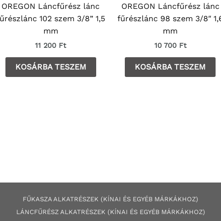
OREGON Láncfűrész lánc
OREGON Láncfűrész lánc
fűrészlánc 102 szem 3/8” 1,5
fűrészlánc 98 szem 3/8″ 1,
mm
mm
11 200
Ft
10 700
Ft
KOSÁRBA TESZEM
KOSÁRBA TESZEM
FŰKASZA ALKATRÉSZEK (KÍNAI ÉS EGYÉB MÁRKÁKHOZ)
LÁNCFŰRÉSZ ALKATRÉSZEK (KÍNAI ÉS EGYÉB MÁRKÁKHOZ
)