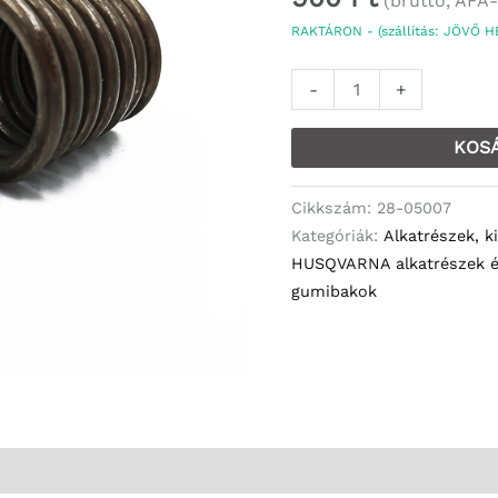
(bruttó, ÁFA-
345,
RAKTÁRON - (szállítás: JÖVŐ HÉ
350,
351
-
+
28-
05007
KOS
mennyiség
Cikkszám:
28-05007
Kategóriák:
Alkatrészek, k
HUSQVARNA alkatrészek é
gumibakok