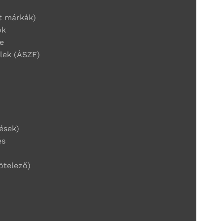
t márkák)
ók
e
elek (ÁSZF)
ések)
és
ötelező)