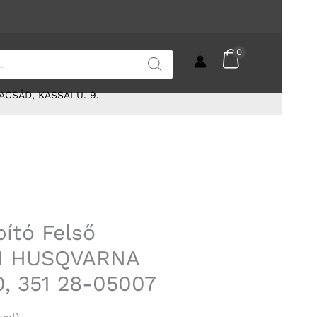
0
ACSÁD, KASSAI U. 9.
pító Felső
1 HUSQVARNA
0, 351 28-05007