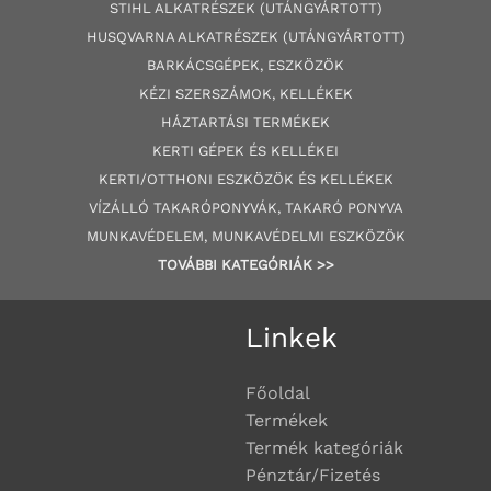
STIHL ALKATRÉSZEK
(UTÁNGYÁRTOTT)
HUSQVARNA ALKATRÉSZEK (UTÁNGYÁRTOTT)
BARKÁCSGÉP
EK
,
ESZKÖZÖK
KÉZI SZERSZÁMOK, KELLÉKEK
HÁZTARTÁSI TERMÉKEK
KERTI GÉPE
K ÉS KELLÉKEI
KERTI/OTTHONI ESZKÖZÖK ÉS KELLÉKEK
VÍZÁLLÓ TAKARÓPONYVÁK, TAKARÓ PONYVA
MUNKAVÉDELEM, MUNKAVÉDELMI ESZKÖZÖK
TOVÁBBI
KATEGÓRI
ÁK
>>
Linkek
Főoldal
Termékek
Termék kategóriák
Pénztár/Fizetés