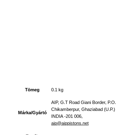
hasonló
kifejezés:
#
stihl #
titánker
#sthil #sthill #
still
Tömeg
0.1 kg
AIP, G.T Road Giani Border, P.O.
Chikamberpur, Ghaziabad (U.P.)
Márka/Gyártó
INDIA -201 006,
aip@aippistons.net