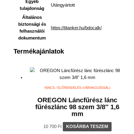
Egyéb
Utángyártott
tulajdonság
Általános
biztonsági és
https://titanker.hu/bdocalk/
felhasználói
dokumentum
Termékajánlatok
NINCS / ELŐRENDELÉS (VÁRAKOZÁSSAL)
OREGON Láncfűrész lánc
fűrészlánc 98 szem 3/8″ 1,6
mm
10 700
Ft
KOSÁRBA TESZEM