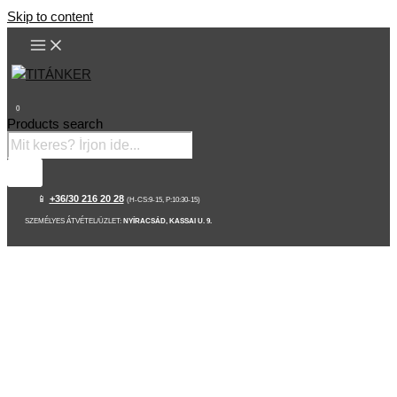
Skip to content
0
Products search
📱
+36/30 216 20 28
(H-CS:9-15, P:10:30-15)
SZEMÉLYES ÁTVÉTEL/ÜZLET:
NYÍRACSÁD, KASSAI U. 9.