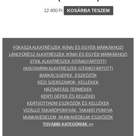
12 400
Ft
KOSÁRBA TESZEM
FŰKASZA ALKATRÉSZEK (KÍNAI ÉS EGYÉB MÁRKÁKHOZ)
LÁNCFŰRÉSZ ALKATRÉSZEK (KÍNAI ÉS EGYÉB MÁRKÁKHOZ
)
STIHL ALKATRÉSZEK
(UTÁNGYÁRTOTT)
HUSQVARNA ALKATRÉSZEK (UTÁNGYÁRTOTT)
BARKÁCSGÉP
EK
,
ESZKÖZÖK
KÉZI SZERSZÁMOK, KELLÉKEK
HÁZTARTÁSI TERMÉKEK
KERTI GÉPE
K ÉS KELLÉKEI
KERTI/OTTHONI ESZKÖZÖK ÉS KELLÉKEK
VÍZÁLLÓ TAKARÓPONYVÁK, TAKARÓ PONYVA
MUNKAVÉDELEM, MUNKAVÉDELMI ESZKÖZÖK
TOVÁBBI
KATEGÓRI
ÁK
>>