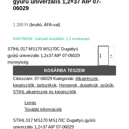
gyűrű univerzális 1,2×37 AIP 07-
06029
1 200
Ft
(bruttó, ÁFA-val)
RAKTÁRON - (várható kiszállítás: 1-2 munkanap)
STIHL 017 MS170 MS170C Dugattyú
gyűrű univerzális 1,2x37 AIP 07-06029
-
+
mennyiség
KOSÁRBA TESZEM
Cikkszám:
07-06029
Kategóriák:
Alkatrészek,
kiegészítők, tartozékok
,
Hengerek, dugattyúk, gyűrűk
,
STIHL alkatrészek és kiegészítők
Leírás
További információk
STIHL 017 MS170 MS170C Dugattyú gyűrű
univerzális 1,2×37 AIP 07-06029