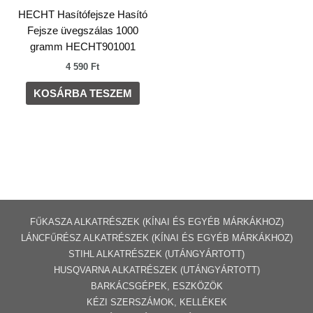
HECHT Hasítófejsze Hasító
Fejsze üvegszálas 1000
gramm HECHT901001
4 590
Ft
KOSÁRBA TESZEM
FŰKASZA ALKATRÉSZEK (KÍNAI ÉS EGYÉB MÁRKÁKHOZ)
LÁNCFŰRÉSZ ALKATRÉSZEK (KÍNAI ÉS EGYÉB MÁRKÁKHOZ
)
STIHL ALKATRÉSZEK
(UTÁNGYÁRTOTT)
HUSQVARNA ALKATRÉSZEK (UTÁNGYÁRTOTT)
BARKÁCSGÉP
EK
,
ESZKÖZÖK
KÉZI SZERSZÁMOK, KELLÉKEK