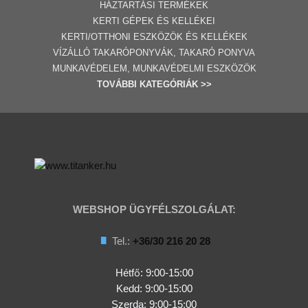
HÁZTARTÁSI TERMÉKEK
KERTI GÉPE
K ÉS KELLÉKEI
KERTI/OTTHONI ESZKÖZÖK ÉS KELLÉKEK
VÍZÁLLÓ TAKARÓPONYVÁK, TAKARÓ PONYVA
MUNKAVÉDELEM, MUNKAVÉDELMI ESZKÖZÖK
TOVÁBBI
KATEGÓRI
ÁK
>>
WEBSHOP ÜGYFÉLSZOLGÁLAT:
Tel.:
+36/30 216 20 28
Hétfő: 9:00-15:00
Kedd:
9:00-15:00
Szerda:
9:00-15:00