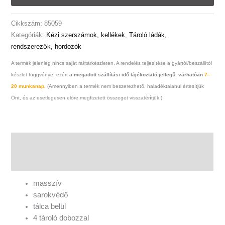
Cikkszám:
85059
Kategóriák:
Kézi szerszámok, kellékek
,
Tároló ládák,
rendszerezők, hordozók
A termék jelenleg nincs saját raktárkészleten. A rendelés teljesítése a gyártói/beszállítói
készlet függvénye, ezért
a megadott szállítási idő tájékoztató jellegű, várhatóan
7–
20 munkanap.
(Amennyiben a termék nem beszerezhető, haladéktalanul értesítjük
Önt, és az esetlegesen előre megfizetett összeget visszatérítjük.)
Leírás
További információk
masszív
sarokvédő
tálca belül
4 tároló dobozzal