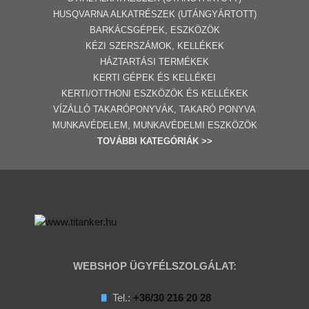
HUSQVARNA ALKATRÉSZEK (UTÁNGYÁRTOTT)
BARKÁCSGÉP
EK
,
ESZKÖZÖK
KÉZI SZERSZÁMOK, KELLÉKEK
HÁZTARTÁSI TERMÉKEK
KERTI GÉPE
K ÉS KELLÉKEI
KERTI/OTTHONI ESZKÖZÖK ÉS KELLÉKEK
VÍZÁLLÓ TAKARÓPONYVÁK, TAKARÓ PONYVA
MUNKAVÉDELEM, MUNKAVÉDELMI ESZKÖZÖK
TOVÁBBI
KATEGÓRI
ÁK
>>
WEBSHOP ÜGYFÉLSZOLGÁLAT:
Tel.:
+36/30 216 20 28