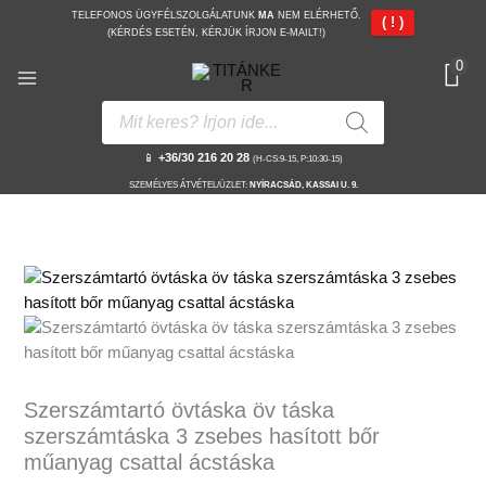
Skip
TELEFONOS ÜGYFÉLSZOLGÁLATUNK
MA
NEM ELÉRHETŐ.
( ! )
to
(KÉRDÉS ESETÉN, KÉRJÜK ÍRJON E-MAILT!)
content
0
Products
search
📱
+36/30 216 20 28
(H-CS:9-15, P:10:30-15)
SZEMÉLYES ÁTVÉTEL/ÜZLET:
NYÍRACSÁD, KASSAI U. 9.
Szerszámtartó
övtáska
öv
táska
szerszámtáska
3
Szerszámtartó övtáska öv táska
zsebes
szerszámtáska 3 zsebes hasított bőr
hasított
műanyag csattal ácstáska
bőr