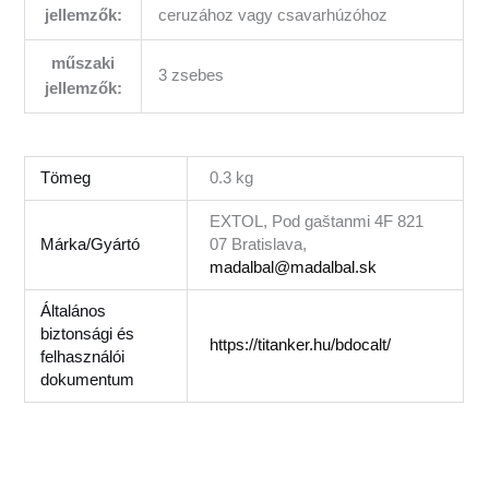
jellemzők:
ceruzához vagy csavarhúzóhoz
műszaki
3 zsebes
jellemzők:
Tömeg
0.3 kg
EXTOL, Pod gaštanmi 4F 821
Márka/Gyártó
07 Bratislava,
madalbal@madalbal.sk
Általános
biztonsági és
https://titanker.hu/bdocalt/
felhasználói
dokumentum