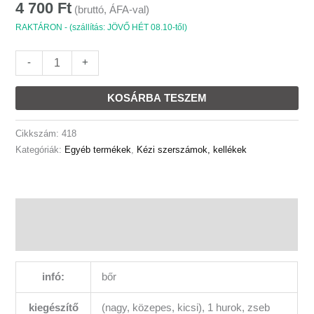
4 700
Ft
műanyag
(bruttó, ÁFA-val)
csattal
RAKTÁRON - (szállítás: JÖVŐ HÉT 08.10-től)
ácstáska
mennyiség
-
+
KOSÁRBA TESZEM
Cikkszám:
418
Kategóriák:
Egyéb termékek
,
Kézi szerszámok, kellékek
Leírás
További információk
infó:
bőr
kiegészítő
(nagy, közepes, kicsi), 1 hurok, zseb