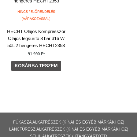
NINCS / ELŐRENDELÉS
(VÁRAKOZÁSSAL)
HECHT Olajos Kompresszor
Olajos légsűrítő 8 bar 316 W
50L 2 hengeres HECHT2353
91 990
Ft
KOSÁRBA TESZEM
FŰKASZA ALKATRÉSZEK (KÍNAI ÉS EGYÉB MÁRKÁKHOZ)
LÁNCFŰRÉSZ ALKATRÉSZEK (KÍNAI ÉS EGYÉB MÁRKÁKHOZ
)
STIHL ALKATRÉSZEK
(UTÁNGYÁRTOTT)