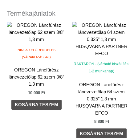
Termékajánlatok
NINCS / ELŐRENDELÉS
(VÁRAKOZÁSSAL)
RAKTÁRON - (várható kiszállítás:
OREGON Láncfűrész
1-2 munkanap)
láncvezetőlap 62 szem 3/8″
1,3 mm
OREGON Láncfűrész
láncvezetőlap 64 szem
10 000
Ft
0,325″ 1,3 mm
KOSÁRBA TESZEM
HUSQVARNA PARTNER
EFCO
8 800
Ft
KOSÁRBA TESZEM