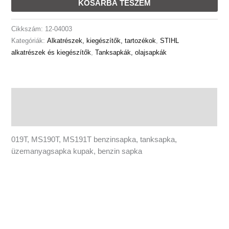
KOSÁRBA TESZEM
04003
mennyiség
Cikkszám:
12-04003
Kategóriák:
Alkatrészek, kiegészítők, tartozékok
,
STIHL
alkatrészek és kiegészítők
,
Tanksapkák, olajsapkák
Leírás
További információk
019T, MS190T, MS191T benzinsapka, tanksapka,
üzemanyagsapka kupak, benzin sapka