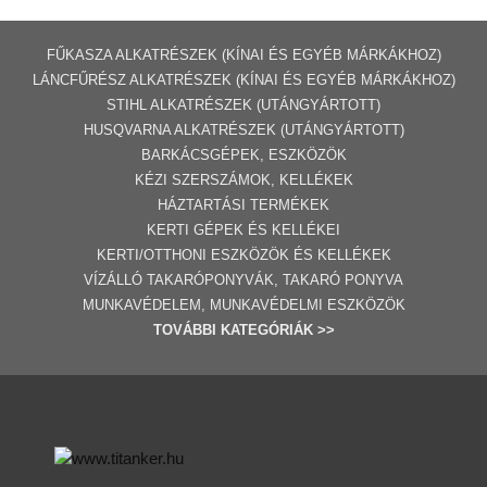
FŰKASZA ALKATRÉSZEK (KÍNAI ÉS EGYÉB MÁRKÁKHOZ)
LÁNCFŰRÉSZ ALKATRÉSZEK (KÍNAI ÉS EGYÉB MÁRKÁKHOZ
)
STIHL ALKATRÉSZEK
(UTÁNGYÁRTOTT)
HUSQVARNA ALKATRÉSZEK (UTÁNGYÁRTOTT)
BARKÁCSGÉP
EK
,
ESZKÖZÖK
KÉZI SZERSZÁMOK, KELLÉKEK
HÁZTARTÁSI TERMÉKEK
KERTI GÉPE
K ÉS KELLÉKEI
KERTI/OTTHONI ESZKÖZÖK ÉS KELLÉKEK
VÍZÁLLÓ TAKARÓPONYVÁK, TAKARÓ PONYVA
MUNKAVÉDELEM, MUNKAVÉDELMI ESZKÖZÖK
TOVÁBBI
KATEGÓRI
ÁK
>>