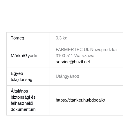
hasonló
kifejezés:
#
stihl #
titánker
#sthil #sthill #
still
Tömeg
0.3 kg
FARMERTEC Ul. Nowogrodzka
Márka/Gyártó
3100-511 Warszawa
service@huztl.net
Egyéb
Utángyártott
tulajdonság
Általános
biztonsági és
https://titanker.hu/bdocalk/
felhasználói
dokumentum