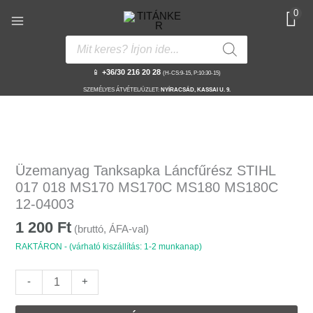
Skip
0
to
content
Products
search
📱
+36/30 216 20 28
(H-CS:9-15, P:10:30-15)
SZEMÉLYES ÁTVÉTEL/ÜZLET:
NYÍRACSÁD, KASSAI U. 9.
Üzemanyag
Tanksapka
Üzemanyag Tanksapka Láncfűrész STIHL
Láncfűrész
017 018 MS170 MS170C MS180 MS180C
STIHL
12-04003
017
1 200
Ft
018
(bruttó, ÁFA-val)
MS170
RAKTÁRON - (várható kiszállítás: 1-2 munkanap)
MS170C
MS180
-
+
MS180C
12-