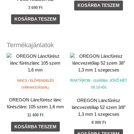
KOSÁRBA TESZEM
3 690
Ft
KOSÁRBA TESZEM
Termékajánlatok
RAKTÁRON - (szállítás: JÖVŐ HÉT
NINCS / ELŐRENDELÉS
08.10-től)
(VÁRAKOZÁSSAL)
OREGON Láncfűrész lánc
OREGON Láncfűrész
fűrészlánc 105 szem 1,6 mm
láncvezetőlap 52 szem 3/8″
1,3 mm 1 szegecses
11 400
Ft
8 000
Ft
KOSÁRBA TESZEM