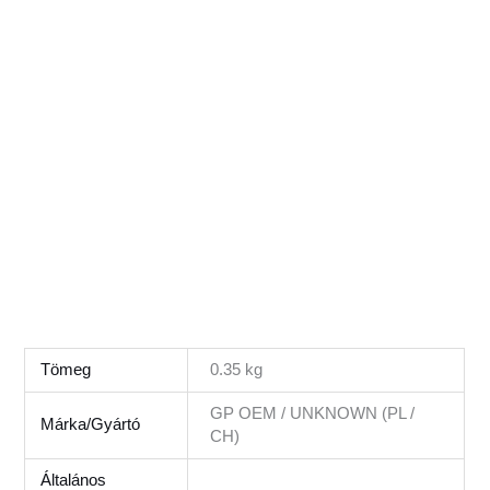
kapcsolódó kifejezés: #straus austria #strauss #flinke #garden field, #gardenfield #titánker #champion
#mustang star #kiyoshi #beaukis #haina #kraftech #verke #geko #mr. fix #demon #garden master #strom
#ryodel #welnek tools #daewoo #fuxtec #strom #cross tools #utángyártott
alkatrészek, porlasztó, karbulátor, kalbulátor, kalburátor,
Tömeg
0.35 kg
GP OEM / UNKNOWN (PL /
Márka/Gyártó
CH)
Általános