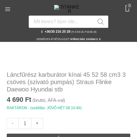
Skip
0
to
content
Products
search
📱
+36/30 216 20 28
(H-CS:9-15, P:10:30-15)
SZEMÉLYES ÁTVÉTEL/ÜZLET:
NYÍRACSÁD, KASSAI U. 9.
Láncfűrész
karburátor
Láncfűrész karburátor kínai 45 52 58 cm3 3
kínai
csöves (szivató pumpás) Straus Flinke
45
Daewoo Hyundai stb
52
4 690
Ft
58
(bruttó, ÁFA-val)
cm3
RAKTÁRON - (szállítás: JÖVŐ HÉT 08.10-től)
3
csöves
-
+
(szivató
pumpás)