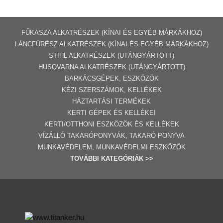
FŰKASZA ALKATRÉSZEK (KÍNAI ÉS EGYÉB MÁRKÁKHOZ)
LÁNCFŰRÉSZ ALKATRÉSZEK (KÍNAI ÉS EGYÉB MÁRKÁKHOZ
)
STIHL ALKATRÉSZEK
(UTÁNGYÁRTOTT)
HUSQVARNA ALKATRÉSZEK (UTÁNGYÁRTOTT)
BARKÁCSGÉP
EK
,
ESZKÖZÖK
KÉZI SZERSZÁMOK, KELLÉKEK
HÁZTARTÁSI TERMÉKEK
KERTI GÉPE
K ÉS KELLÉKEI
KERTI/OTTHONI ESZKÖZÖK ÉS KELLÉKEK
VÍZÁLLÓ TAKARÓPONYVÁK, TAKARÓ PONYVA
MUNKAVÉDELEM, MUNKAVÉDELMI ESZKÖZÖK
TOVÁBBI
KATEGÓRI
ÁK
>>