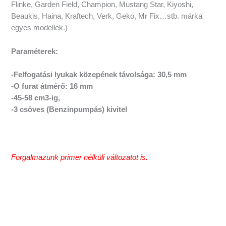
Flinke, Garden Field, Champion, Mustang Star, Kiyoshi,
Beaukis, Haina, Kraftech, Verk, Geko, Mr Fix…stb. márka
egyes modellek.)
Paraméterek:
-Felfogatási lyukak közepének távolsága: 30,5 mm
-O furat átmérő: 16 mm
-45-58 cm3-ig,
-3 csöves (Benzinpumpás) kivitel
#G4500, G5200, G5800, G-4500, G-5200, G-5800
Forgalmazunk primer nélküli változatot is.