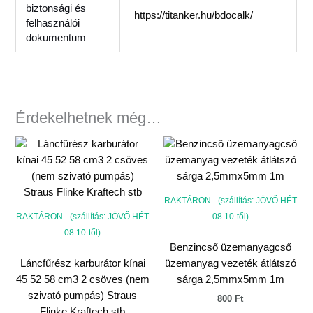
biztonsági és
https://titanker.hu/bdocalk/
felhasználói
dokumentum
Érdekelhetnek még…
RAKTÁRON - (szállítás: JÖVŐ HÉT
RAKTÁRON - (szállítás: JÖVŐ HÉT
08.10-től)
08.10-től)
Benzincső üzemanyagcső
Láncfűrész karburátor kínai
üzemanyag vezeték átlátszó
45 52 58 cm3 2 csöves (nem
sárga 2,5mmx5mm 1m
szivató pumpás) Straus
800
Ft
Flinke Kraftech stb