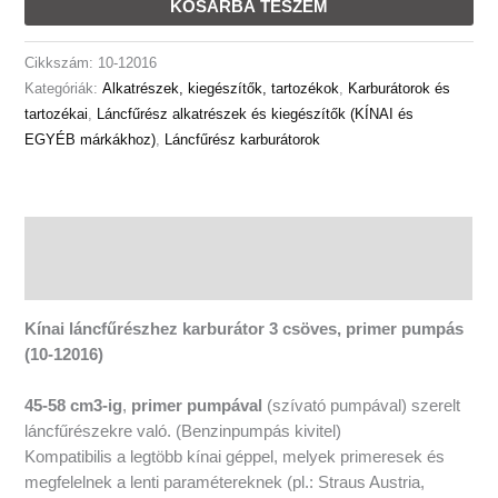
KOSÁRBA TESZEM
Straus
Flinke
Cikkszám:
10-12016
Daewoo
Kategóriák:
Alkatrészek, kiegészítők, tartozékok
,
Karburátorok és
Hyundai
tartozékai
,
Láncfűrész alkatrészek és kiegészítők (KÍNAI és
stb
EGYÉB márkákhoz)
,
Láncfűrész karburátorok
mennyiség
Leírás
További információk
Kínai láncfűrészhez karburátor 3 csöves, primer pumpás
(10-12016)
45-58 cm3-ig
,
primer pumpával
(szívató pumpával) szerelt
láncfűrészekre való. (Benzinpumpás kivitel)
Kompatibilis a legtöbb kínai géppel, melyek primeresek és
megfelelnek a lenti paramétereknek (pl.: Straus Austria,